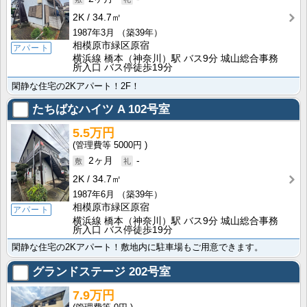
2K
34.7㎡
1987年3月
（築39年）
相模原市緑区原宿
アパート
横浜線 橋本（神奈川）駅 バス9分 城山総合事務
所入口 バス停徒歩19分
閑静な住宅の2Kアパート！2F！
たちばなハイツ A
102号室
5.5万円
5000円
2ヶ月
-
2K
34.7㎡
1987年6月
（築39年）
相模原市緑区原宿
アパート
横浜線 橋本（神奈川）駅 バス9分 城山総合事務
所入口 バス停徒歩19分
閑静な住宅の2Kアパート！敷地内に駐車場もご用意できます。
グランドステージ
202号室
7.9万円