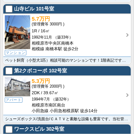
山寺ビル
101号室
5.7万円
3000円
1R
16㎡
1992年11月
（築33年）
相模原市中央区南橋本
相模線 南橋本駅 徒歩2分
マンション
ペット飼育（小型犬1匹）相談可能のマンションです！1階表記ですが、高さがあるため女性の一人暮らしも安･･･
第2クボコーポ
102号室
5.3万円
2000円
2DK
39.67㎡
1994年7月
（築32年）
アパート
相模原市南区南台
小田急線 小田急相模原駅 徒歩14分
シューズボックス/洗面台/ＣＡＴＶと素敵な設備も豊富です。当社管理物件で入居後も安心して生活できる物･･･
ワークスビル
302号室