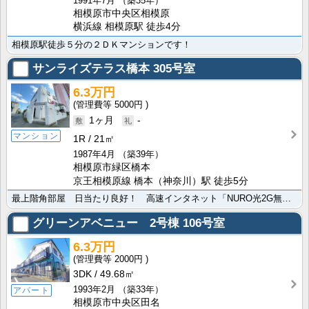
1991年7月
（築35年）
相模原市中央区相模原
横浜線 相模原駅 徒歩4分
相模原駅徒歩５分の２ＤＫマンションです！
サンライズテラス橋本
305号室
6.3万円
5000円
1ヶ月
-
マンション
1R
21㎡
1987年4月
（築39年）
相模原市緑区橋本
京王相模原線 橋本（神奈川）駅 徒歩5分
最上階角部屋 日当たり良好！ 高速インタネット「NURO光2G無料」
グリーンアベニュー 2号棟
106号室
6.3万円
2000円
3DK
49.68㎡
1993年2月
（築33年）
アパート
相模原市中央区田名