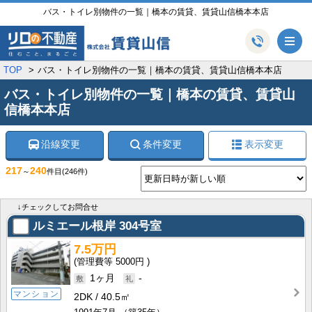
バス・トイレ別物件の一覧｜橋本の賃貸、賃貸山信橋本本店
メ
TOP
バス・トイレ別物件の一覧｜橋本の賃貸、賃貸山信橋本本店
バス・トイレ別物件の一覧｜橋本の賃貸、賃貸山
信橋本本店
沿線変更
条件変更
表示変更
217
240
～
件目
(246件)
↓チェックしてお問合せ
ルミエール根岸
304号室
7.5万円
5000円
1ヶ月
-
マンション
2DK
40.5㎡