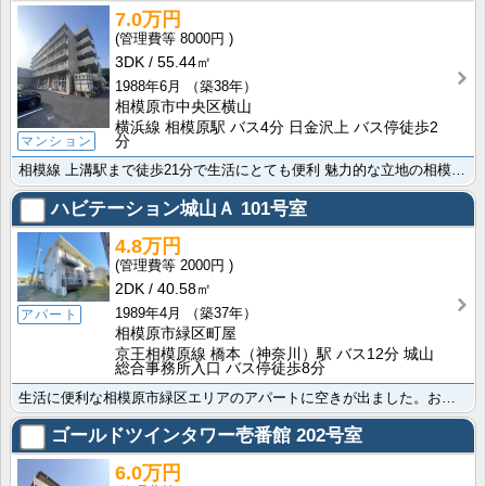
7.0万円
8000円
3DK
55.44㎡
1988年6月
（築38年）
相模原市中央区横山
横浜線 相模原駅 バス4分 日金沢上 バス停徒歩2
分
マンション
相模線 上溝駅まで徒歩21分で生活にとても便利 魅力的な立地の相模原市中央区の物件情報です。そうてつ･･･
ハビテーション城山Ａ
101号室
4.8万円
2000円
2DK
40.58㎡
1989年4月
（築37年）
アパート
相模原市緑区町屋
京王相模原線 橋本（神奈川）駅 バス12分 城山
総合事務所入口 バス停徒歩8分
生活に便利な相模原市緑区エリアのアパートに空きが出ました。お問合せは株式会社賃貸山信まで。便利なガス･･･
ゴールドツインタワー壱番館
202号室
6.0万円