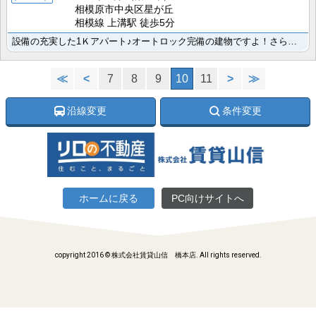
相模原市中央区星が丘
相模線 上溝駅 徒歩5分
設備の充実した1Ｋアパート♪オートロック完備の建物ですよ！さらにインターネット使用料無料になります☆･･･
≪
<
7
8
9
10
11
>
≫
沿線変更
条件変更
ホームに戻る
PC向けサイトへ
copyright 2016 © 株式会社賃貸山信 橋本店. All rights reserved.