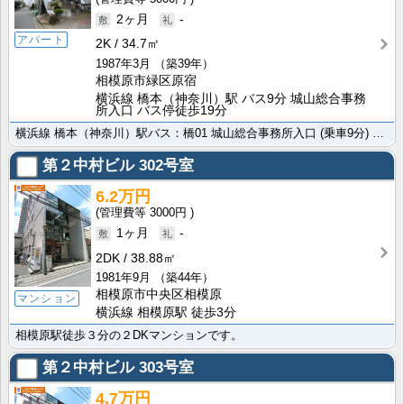
2ヶ月
-
アパート
2K
34.7㎡
1987年3月
（築39年）
相模原市緑区原宿
横浜線 橋本（神奈川）駅 バス9分 城山総合事務
所入口 バス停徒歩19分
横浜線 橋本（神奈川）駅バス：橋01 城山総合事務所入口 (乗車9分) 徒歩19分でお買い物に大変便･･･
第２中村ビル
302号室
6.2万円
3000円
1ヶ月
-
2DK
38.88㎡
1981年9月
（築44年）
相模原市中央区相模原
マンション
横浜線 相模原駅 徒歩3分
相模原駅徒歩３分の２DKマンションです。
第２中村ビル
303号室
4.7万円