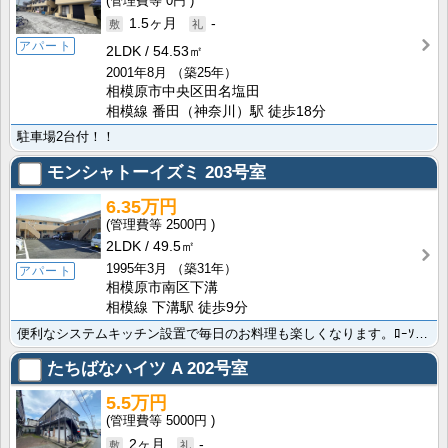
0円
1.5ヶ月
-
アパート
2LDK
54.53㎡
2001年8月
（築25年）
相模原市中央区田名塩田
相模線 番田（神奈川）駅 徒歩18分
駐車場2台付！！
モンシャトーイズミ
203号室
6.35万円
2500円
2LDK
49.5㎡
1995年3月
（築31年）
アパート
相模原市南区下溝
相模線 下溝駅 徒歩9分
便利なシステムキッチン設置で毎日のお料理も楽しくなります。ﾛｰｿﾝ 相模原下溝店まで740mの日常生･･･
たちばなハイツ A
202号室
5.5万円
5000円
2ヶ月
-