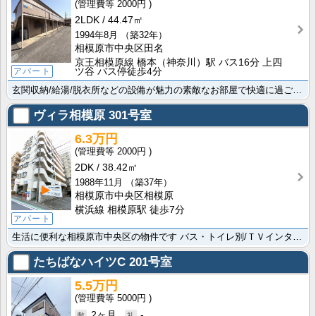
2000円
2LDK
44.47㎡
1994年8月
（築32年）
相模原市中央区田名
京王相模原線 橋本（神奈川）駅 バス16分 上四
ツ谷 バス停徒歩4分
アパート
玄関収納/給湯/脱衣所などの設備が魅力の素敵なお部屋で快適に過ごせます。ﾏﾙｴﾂ 田名店まで294m･･･
ヴィラ相模原
301号室
6.3万円
2000円
2DK
38.42㎡
1988年11月
（築37年）
相模原市中央区相模原
横浜線 相模原駅 徒歩7分
アパート
生活に便利な相模原市中央区の物件です バス・トイレ別/ＴＶインターホン/押入/給湯/玄関収納が設置さ･･･
たちばなハイツC
201号室
5.5万円
5000円
2ヶ月
-