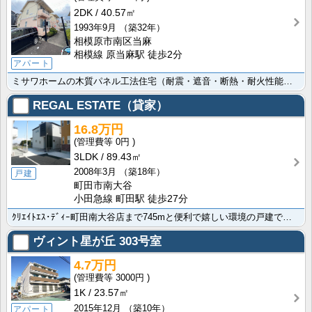
2DK
40.57㎡
1993年9月
（築32年）
相模原市南区当麻
相模線 原当麻駅 徒歩2分
アパート
ミサワホームの木質パネル工法住宅（耐震・遮音・断熱・耐火性能）です。経済的な都市ガス。CATV、イン･･･
REGAL ESTATE（貸家）
16.8万円
0円
3LDK
89.43㎡
2008年3月
（築18年）
戸建
町田市南大谷
小田急線 町田駅 徒歩27分
ｸﾘｴｲﾄｴｽ･ﾃﾞｨｰ町田南大谷店まで745mと便利で嬉しい環境の戸建です ガスコンロ設置可でお料･･･
ヴィント星が丘
303号室
4.7万円
3000円
1K
23.57㎡
2015年12月
（築10年）
アパート