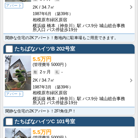
アパート
2K
34.7㎡
1987年6月
（築39年）
相模原市緑区原宿
横浜線 橋本（神奈川）駅 バス9分 城山総合事務
所入口 バス停徒歩19分
閑静な住宅の2Kアパート！敷地内に駐車場もご用意できます。
たちばなハイツB
202号室
5.5万円
5000円
2ヶ月
-
2K
34.7㎡
1987年3月
（築39年）
相模原市緑区原宿
アパート
横浜線 橋本（神奈川）駅 バス9分 城山総合事務
所入口 バス停徒歩19分
閑静な住宅の2Kアパート！2F!角住戸！
たちばなハイツC
101号室
5.5万円
5000円