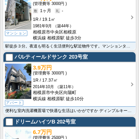
3000円
1ヶ月
-
1R
19.1㎡
1981年9月
（築44年）
相模原市中央区相模原
マンション
横浜線 相模原駅 徒歩3分
駅徒歩３分。夜道も明るく生活便利な駅近物件です。マンションタイプで都市ガスです。
パルティールドサンク
203号室
3.9万円
3000円
1R
17.37㎡
2014年10月
（築11年）
相模原市中央区向陽町
横浜線 相模原駅 徒歩10分
アパート
便利な室内洗濯機置場で快適な生活はいかがですか ディンプルキー完備で一人暮らしでも安心な物件です。築･･･
ドリームハイツB
202号室
6.7万円
2500円