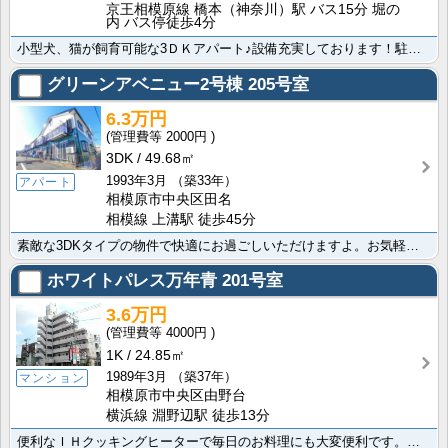
京王相模原線 橋本（神奈川）駅 バス15分 堀の
内 バス停徒歩4分
小型犬、猫が飼育可能な3ＤＫアパート♪設備充実しております！駐車場は敷地内で複数台の契約も可能です！
グリーンアベニュー2号棟
205号室
6.3万円
2000円
3DK
49.68㎡
1993年3月
（築33年）
アパート
相模原市中央区田名
相模線 上溝駅 徒歩45分
素敵な3DKタイプの物件で快適にお過ごしいただけますよ。お気軽に株式会社賃貸山信までお問い合わせ下さ･･･
ホワイトパレス万年青
201号室
3.6万円
4000円
1K
24.85㎡
1989年3月
（築37年）
マンション
相模原市中央区由野台
横浜線 淵野辺駅 徒歩13分
便利なＩＨクッキングヒーターで毎日のお料理にも大変便利です。好立地の相模原市中央区エリア 横浜線 淵･･･