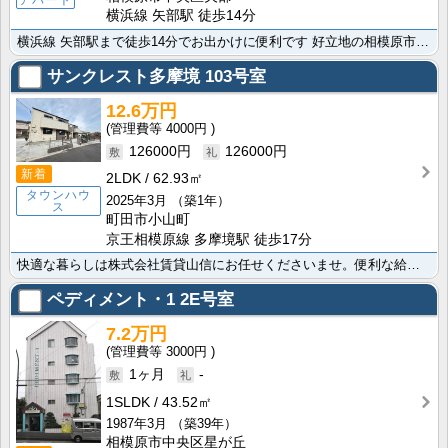
横浜線 矢部駅 徒歩14分
横浜線 矢部駅まで徒歩14分でお出かけに便利です 好立地の相模原市中央区エリア 便利なガスコンロ設置･･･
サンクレスト多摩境
103号室
12.6万円
4000円
126000円
126000円
新着
2LDK
62.93㎡
タウンハウ
2025年3月
（築1年）
ス
町田市小山町
京王相模原線 多摩境駅 徒歩17分
快適な暮らしは株式会社賃貸山信にお任せくださいませ。便利な給湯を備えた素敵な物件です。ガスコンロ設置･･･
ペディメント・1
2E号室
7.2万円
3000円
1ヶ月
-
1SLDK
43.52㎡
1987年3月
（築39年）
相模原市中央区星が丘