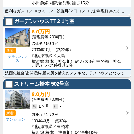
小田急線 相武台前駅 徒歩15分
便利なガスコンロ/ガスコンロ設置可/２口コンロでお料理好きの方には魅力的な設備も充実。株式会社賃貸山･･･
ガーデンハウスTT
2-1号室
6.0万円
2000円
2SDK
50.1㎡
2003年10月
（築22年）
新着
相模原市緑区大島
テラスハウ
ス
横浜線 橋本（神奈川）駅 バス3分 中の郷（神奈
川県） バス停徒歩2分
洗面化粧台/玄関収納/脱衣所を備えたステキなテラスハウスとなっています。Seria(ｾﾘｱ) ｺﾋﾟ･･･
ストリーム橋本
502号室
8.0万円
4000円
1ヶ月
-
新着
2DK
41.72㎡
マンション
1994年3月
（築32年）
相模原市緑区東橋本
横浜線 橋本（神奈川）駅 徒歩10分