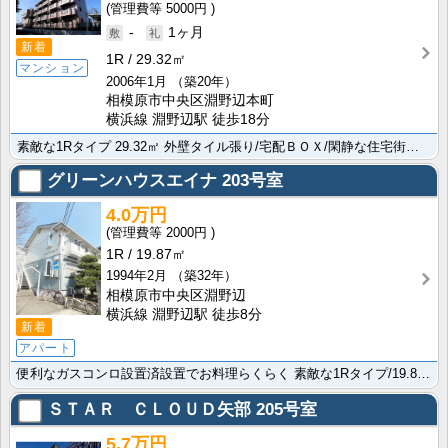
5000円
-
1ヶ月
新着
1R
29.32㎡
マンション
2006年1月
（築20年）
相模原市中央区淵野辺本町
横浜線 淵野辺駅 徒歩18分
素敵な1Rタイプ 29.32㎡ 外壁タイル張り/宅配ＢＯＸ/閑静な住宅街の便利な物件で快適にお過ごし･･･
グリーンハウスエイナ
203号室
4.0万円
2000円
1R
19.87㎡
1994年2月
（築32年）
相模原市中央区淵野辺
横浜線 淵野辺駅 徒歩8分
新着
アパート
便利なガスコンロ設置済設置でお料理らくらく 素敵な1Rタイプ/19.87㎡/陽当たり良好の過ごしやす･･･
ＳＴＡＲ ＣＬＯＵＤ矢部
205号室
5.7万円