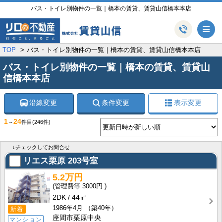
バス・トイレ別物件の一覧｜橋本の賃貸、賃貸山信橋本本店
メ
TOP
バス・トイレ別物件の一覧｜橋本の賃貸、賃貸山信橋本本店
バス・トイレ別物件の一覧｜橋本の賃貸、賃貸山
信橋本本店
沿線変更
条件変更
表示変更
1
24
～
件目
(246件)
↓チェックしてお問合せ
リエス栗原
203号室
5.2万円
3000円
2DK
44㎡
1986年4月
（築40年）
新着
座間市栗原中央
マンション