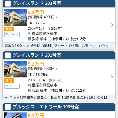
グレイスランド
203号室
5.2万円
4000円
1K
17.7㎡
2007年10月
（築18年）
新着
相模原市緑区橋本
アパート
横浜線 橋本（神奈川）駅 徒歩12分
素敵な1Kタイプ 始発駅の便利なアパートで快適にお過ごしいただけますよ ｲｵﾝ 橋本店まで632mと･･･
グレイスランド
201号室
5.2万円
4000円
1K
18.29㎡
2007年10月
（築18年）
新着
相模原市緑区橋本
アパート
横浜線 橋本（神奈川）駅 徒歩12分
wifiネット無料物件☆敷金０！礼金０！2階角部屋のお部屋となり日当たり良好です！初めての一人暮らし･･･
ブルックス エトワール
103号室
6.1万円