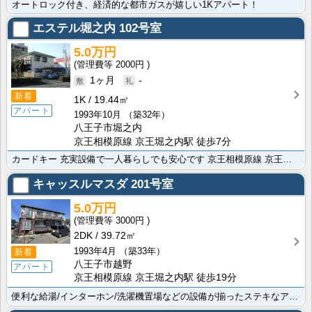
オートロック付き、経済的な都市ガスが嬉しい1Kアパート！
エステル堀之内
102号室
5.0万円
2000円
1ヶ月
-
新着
1K
19.44㎡
アパート
1993年10月
（築32年）
八王子市堀之内
京王相模原線 京王堀之内駅 徒歩7分
カードキー 充実設備で一人暮らしでも安心です 京王相模原線 京王多摩センター駅まで徒歩30分で通勤・･･･
キャッスルマスダ
201号室
5.0万円
3000円
2DK
39.72㎡
1993年4月
（築33年）
新着
八王子市越野
アパート
京王相模原線 京王堀之内駅 徒歩19分
便利な給湯/インターホン/洗濯機置場などの設備が揃ったステキなアパートで快適な生活はいかがですか。ﾄ･･･