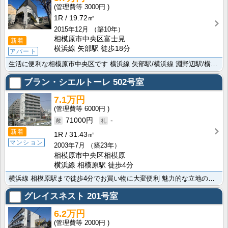
3000円
1R
19.72㎡
2015年12月
（築10年）
相模原市中央区富士見
新着
横浜線 矢部駅 徒歩18分
アパート
生活に便利な相模原市中央区です 横浜線 矢部駅/横浜線 淵野辺駅/横浜線 相模原駅と複数駅利用可能な･･･
ブラン・シエルトーレ
502号室
7.1万円
6000円
71000円
-
新着
1R
31.43㎡
マンション
2003年7月
（築23年）
相模原市中央区相模原
横浜線 相模原駅 徒歩4分
横浜線 相模原駅まで徒歩4分でお買い物に大変便利 魅力的な立地の相模原市中央区の物件です。便利な洗面･･･
グレイスネスト
201号室
6.2万円
2000円