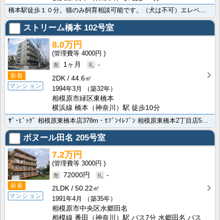
橋本駅徒歩１０分。猫のみ飼育相談可能です。（犬は不可）エレベーターも完備・最上階のお部屋となります。･･･
ストリーム橋本
102号室
8.0万円
4000円
1ヶ月
-
新着
2DK
44.6㎡
マンション
1994年3月
（築32年）
相模原市緑区東橋本
横浜線 橋本（神奈川）駅 徒歩10分
ｻﾞ･ﾋﾞｯｸﾞ 相模原東橋本店378m・ｾﾌﾞﾝｲﾚﾌﾞﾝ 相模原東橋本2丁目店54mと生活しやす･･･
ボヌール田名
205号室
7.2万円
3000円
72000円
-
新着
2LDK
50.22㎡
マンション
1991年4月
（築35年）
相模原市中央区水郷田名
相模線 番田（神奈川）駅 バス7分 水郷田名 バス