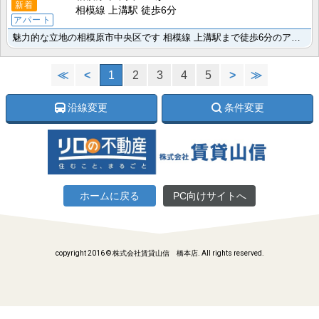
新着
相模線 上溝駅 徒歩6分
アパート
魅力的な立地の相模原市中央区です 相模線 上溝駅まで徒歩6分のアパートに空きが出ました。素敵な1SL･･･
≪
<
1
2
3
4
5
>
≫
沿線変更
条件変更
ホームに戻る
PC向けサイトへ
copyright 2016 © 株式会社賃貸山信 橋本店. All rights reserved.