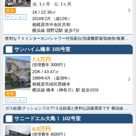
1ヶ月
1ヶ月
新着
1K
22.36㎡
マンション
2014年2月
（築12年）
相模原市中央区共和
横浜線 淵野辺駅 徒歩7分
便利なＴＶインターホン/シャワー付洗面台/洗濯機置場/収納有/複層ガラスなど素敵な設備豊富ですよ。オ･･･
サンハイム橋本
105号室
7.1万円
3000円
2DK
43.47㎡
1988年4月
（築38年）
相模原市緑区西橋本
横浜線 橋本（神奈川）駅 徒歩10分
新着
マンション
ガス給湯/クッションフロア/３点給湯と便利な設備豊富です 横浜線 橋本（神奈川）駅まで徒歩10分でお･･･
サニードエル大島Ⅰ
102号室
6.5万円
4000円