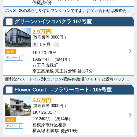
停徒歩6分
広々2LDKの暮らしやすいマンションですよ。お問い合わせは株式会社賃貸山信まで。ﾛｰｿﾝ 相模原田名･･･
グリーンハイツコバクラ
107号室
2.9万円
3000円
1ヶ月
-
新着
1K
20.28㎡
アパート
1985年4月
（築41年）
八王子市緑町
京王高尾線 京王片倉駅 徒歩7分
便利なバス・トイレ別/エアコン/収納有/給湯/ＣＡＴＶと設備バッチリですよ。ﾄﾞﾝ･ｷﾎｰﾃ八王子駅･･･
Flower Court -フラワーコート-
105号室
5.5万円
3000円
1K
25.31㎡
2012年7月
（築14年）
新着
相模原市緑区相原
アパート
横浜線 相原駅 徒歩19分