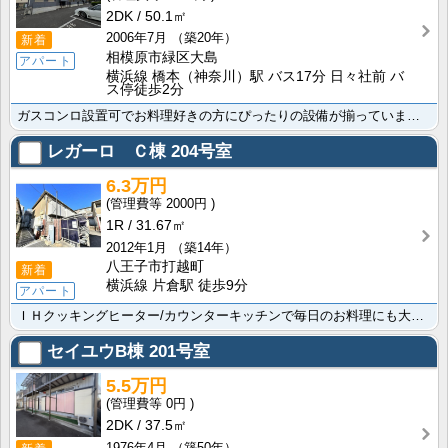
2DK
50.1㎡
2006年7月
（築20年）
新着
相模原市緑区大島
アパート
横浜線 橋本（神奈川）駅 バス17分 日々社前 バ
ス停徒歩2分
ガスコンロ設置可でお料理好きの方にぴったりの設備が揃っています 便利な洗濯機置場/ＴＶインターホン/･･･
レガーロ Ｃ棟
204号室
6.3万円
2000円
1R
31.67㎡
2012年1月
（築14年）
八王子市打越町
新着
横浜線 片倉駅 徒歩9分
アパート
ＩＨクッキングヒーター/カウンターキッチンで毎日のお料理にも大変便利です 横浜線 片倉駅/京王高尾線･･･
セイユウB棟
201号室
5.5万円
0円
2DK
37.5㎡
1976年4月
（築50年）