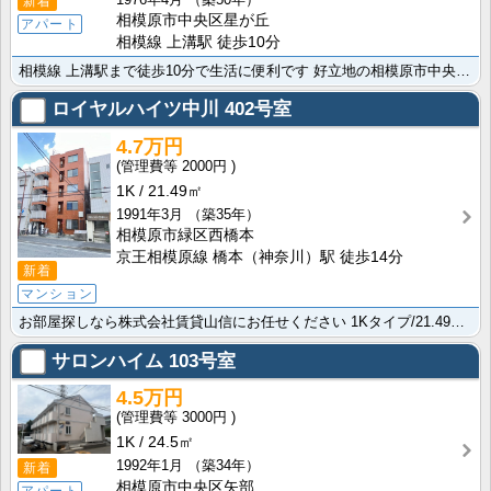
新着
相模原市中央区星が丘
アパート
相模線 上溝駅 徒歩10分
相模線 上溝駅まで徒歩10分で生活に便利です 好立地の相模原市中央区エリアのアパートですよ。便利な洗･･･
ロイヤルハイツ中川
402号室
4.7万円
2000円
1K
21.49㎡
1991年3月
（築35年）
相模原市緑区西橋本
京王相模原線 橋本（神奈川）駅 徒歩14分
新着
マンション
お部屋探しなら株式会社賃貸山信にお任せください 1Kタイプ/21.49㎡/角住戸の過ごしやすいマンシ･･･
サロンハイム
103号室
4.5万円
3000円
1K
24.5㎡
1992年1月
（築34年）
新着
相模原市中央区矢部
アパート