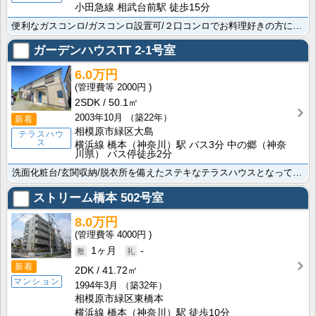
小田急線 相武台前駅 徒歩15分
便利なガスコンロ/ガスコンロ設置可/２口コンロでお料理好きの方には魅力的な設備も充実。株式会社賃貸山･･･
ガーデンハウスTT
2-1号室
6.0万円
2000円
2SDK
50.1㎡
2003年10月
（築22年）
新着
相模原市緑区大島
テラスハウ
ス
横浜線 橋本（神奈川）駅 バス3分 中の郷（神奈
川県） バス停徒歩2分
洗面化粧台/玄関収納/脱衣所を備えたステキなテラスハウスとなっています。Seria(ｾﾘｱ) ｺﾋﾟ･･･
ストリーム橋本
502号室
8.0万円
4000円
1ヶ月
-
新着
2DK
41.72㎡
マンション
1994年3月
（築32年）
相模原市緑区東橋本
横浜線 橋本（神奈川）駅 徒歩10分