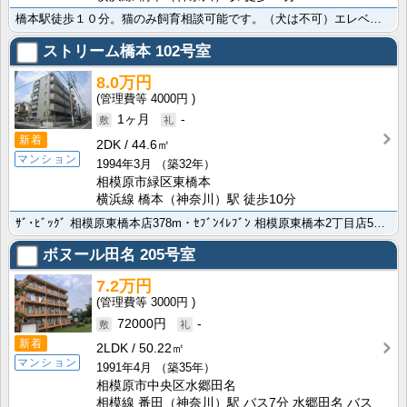
橋本駅徒歩１０分。猫のみ飼育相談可能です。（犬は不可）エレベーターも完備・最上階のお部屋となります。･･･
ストリーム橋本
102号室
8.0万円
4000円
1ヶ月
-
新着
2DK
44.6㎡
マンション
1994年3月
（築32年）
相模原市緑区東橋本
横浜線 橋本（神奈川）駅 徒歩10分
ｻﾞ･ﾋﾞｯｸﾞ 相模原東橋本店378m・ｾﾌﾞﾝｲﾚﾌﾞﾝ 相模原東橋本2丁目店54mと生活しやす･･･
ボヌール田名
205号室
7.2万円
3000円
72000円
-
新着
2LDK
50.22㎡
マンション
1991年4月
（築35年）
相模原市中央区水郷田名
相模線 番田（神奈川）駅 バス7分 水郷田名 バス