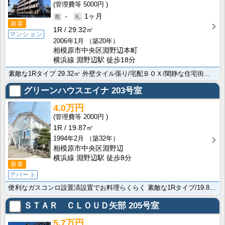
5000円
-
1ヶ月
新着
1R
29.32㎡
マンション
2006年1月
（築20年）
相模原市中央区淵野辺本町
横浜線 淵野辺駅 徒歩18分
素敵な1Rタイプ 29.32㎡ 外壁タイル張り/宅配ＢＯＸ/閑静な住宅街の便利な物件で快適にお過ごし･･･
グリーンハウスエイナ
203号室
4.0万円
2000円
1R
19.87㎡
1994年2月
（築32年）
相模原市中央区淵野辺
横浜線 淵野辺駅 徒歩8分
新着
アパート
便利なガスコンロ設置済設置でお料理らくらく 素敵な1Rタイプ/19.87㎡/陽当たり良好の過ごしやす･･･
ＳＴＡＲ ＣＬＯＵＤ矢部
205号室
5.7万円