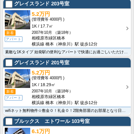
グレイスランド
203号室
5.2万円
4000円
1K
17.7㎡
2007年10月
（築18年）
新着
相模原市緑区橋本
アパート
横浜線 橋本（神奈川）駅 徒歩12分
素敵な1Kタイプ 始発駅の便利なアパートで快適にお過ごしいただけますよ ｲｵﾝ 橋本店まで632mと･･･
グレイスランド
201号室
5.2万円
4000円
1K
18.29㎡
2007年10月
（築18年）
新着
相模原市緑区橋本
アパート
横浜線 橋本（神奈川）駅 徒歩12分
wifiネット無料物件☆敷金０！礼金０！2階角部屋のお部屋となり日当たり良好です！初めての一人暮らし･･･
ブルックス エトワール
103号室
6.1万円