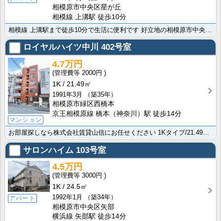
相模原市中央区星が丘
相模線 上溝駅 徒歩10分
相模線 上溝駅まで徒歩10分で生活に便利です 好立地の相模原市中央区エリアのアパートですよ。便利な洗･･･
ロイヤルハイツ中川
402号室
4.7万円
2000円
1K
21.49㎡
1991年3月
（築35年）
相模原市緑区西橋本
京王相模原線 橋本（神奈川）駅 徒歩14分
マンション
お部屋探しなら株式会社賃貸山信にお任せください 1Kタイプ/21.49㎡/角住戸の過ごしやすいマンシ･･･
サロンハイム
103号室
4.5万円
3000円
1K
24.5㎡
1992年1月
（築34年）
アパート
相模原市中央区矢部
横浜線 矢部駅 徒歩14分