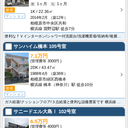
1ヶ月
1ヶ月
新着
1K
22.36㎡
マンション
2014年2月
（築12年）
相模原市中央区共和
横浜線 淵野辺駅 徒歩7分
便利なＴＶインターホン/シャワー付洗面台/洗濯機置場/収納有/複層ガラスなど素敵な設備豊富ですよ。オ･･･
サンハイム橋本
105号室
7.1万円
3000円
2DK
43.47㎡
1988年4月
（築38年）
相模原市緑区西橋本
横浜線 橋本（神奈川）駅 徒歩10分
新着
マンション
ガス給湯/クッションフロア/３点給湯と便利な設備豊富です 横浜線 橋本（神奈川）駅まで徒歩10分でお･･･
サニードエル大島Ⅰ
102号室
6.5万円
4000円