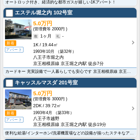
オートロック付き、経済的な都市ガスが嬉しい1Kアパート！
エステル堀之内
102号室
5.0万円
2000円
1ヶ月
-
新着
1K
19.44㎡
アパート
1993年10月
（築32年）
八王子市堀之内
京王相模原線 京王堀之内駅 徒歩7分
カードキー 充実設備で一人暮らしでも安心です 京王相模原線 京王多摩センター駅まで徒歩30分で通勤・･･･
キャッスルマスダ
201号室
5.0万円
3000円
2DK
39.72㎡
1993年4月
（築33年）
新着
八王子市越野
アパート
京王相模原線 京王堀之内駅 徒歩19分
便利な給湯/インターホン/洗濯機置場などの設備が揃ったステキなアパートで快適な生活はいかがですか。ﾄ･･･