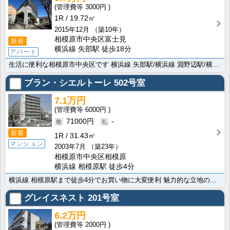
3000円
1R
19.72㎡
2015年12月
（築10年）
相模原市中央区富士見
新着
横浜線 矢部駅 徒歩18分
アパート
生活に便利な相模原市中央区です 横浜線 矢部駅/横浜線 淵野辺駅/横浜線 相模原駅と複数駅利用可能な･･･
ブラン・シエルトーレ
502号室
7.1万円
6000円
71000円
-
新着
1R
31.43㎡
マンション
2003年7月
（築23年）
相模原市中央区相模原
横浜線 相模原駅 徒歩4分
横浜線 相模原駅まで徒歩4分でお買い物に大変便利 魅力的な立地の相模原市中央区の物件です。便利な洗面･･･
グレイスネスト
201号室
6.2万円
2000円