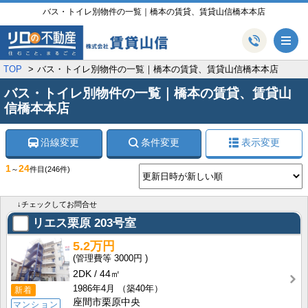
バス・トイレ別物件の一覧｜橋本の賃貸、賃貸山信橋本本店
メ
TOP
バス・トイレ別物件の一覧｜橋本の賃貸、賃貸山信橋本本店
バス・トイレ別物件の一覧｜橋本の賃貸、賃貸山
信橋本本店
沿線変更
条件変更
表示変更
1
24
～
件目
(246件)
↓チェックしてお問合せ
リエス栗原
203号室
5.2万円
3000円
2DK
44㎡
1986年4月
（築40年）
新着
座間市栗原中央
マンション