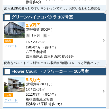
停徒歩6分
広々2LDKの暮らしやすいマンションですよ。お問い合わせは株式会社賃貸山信まで。ﾛｰｿﾝ 相模原田名･･･
グリーンハイツコバクラ
107号室
2.9万円
3000円
1ヶ月
-
新着
1K
20.28㎡
アパート
1985年4月
（築41年）
八王子市緑町
京王高尾線 京王片倉駅 徒歩7分
便利なバス・トイレ別/エアコン/収納有/給湯/ＣＡＴＶと設備バッチリですよ。ﾄﾞﾝ･ｷﾎｰﾃ八王子駅･･･
Flower Court -フラワーコート-
105号室
5.5万円
3000円
1K
25.31㎡
2012年7月
（築14年）
新着
相模原市緑区相原
アパート
横浜線 相原駅 徒歩19分