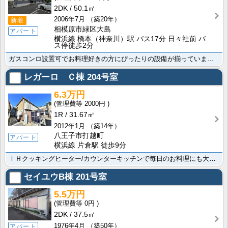
2DK
50.1㎡
2006年7月
（築20年）
新着
相模原市緑区大島
アパート
横浜線 橋本（神奈川）駅 バス17分 日々社前 バ
ス停徒歩2分
ガスコンロ設置可でお料理好きの方にぴったりの設備が揃っています 便利な洗濯機置場/ＴＶインターホン/･･･
レガーロ Ｃ棟
204号室
6.3万円
2000円
1R
31.67㎡
2012年1月
（築14年）
八王子市打越町
アパート
横浜線 片倉駅 徒歩9分
ＩＨクッキングヒーター/カウンターキッチンで毎日のお料理にも大変便利です 横浜線 片倉駅/京王高尾線･･･
セイユウB棟
201号室
5.5万円
0円
2DK
37.5㎡
1976年4月
（築50年）
アパート