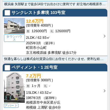
横浜線 矢部駅まで徒歩14分でお出かけに便利です 好立地の相模原市中央区エリア 便利なガスコンロ設置･･･
サンクレスト多摩境
103号室
12.6万円
4000円
126000円
126000円
タウンハウ
2LDK
62.93㎡
ス
2025年3月
（築1年）
町田市小山町
京王相模原線 多摩境駅 徒歩17分
快適な暮らしは株式会社賃貸山信にお任せくださいませ。便利な給湯を備えた素敵な物件です。ガスコンロ設置･･･
ペディメント・1
2E号室
7.2万円
3000円
1ヶ月
-
1SLDK
43.52㎡
1987年3月
（築39年）
相模原市中央区星が丘
アパート
相模線 上溝駅 徒歩6分