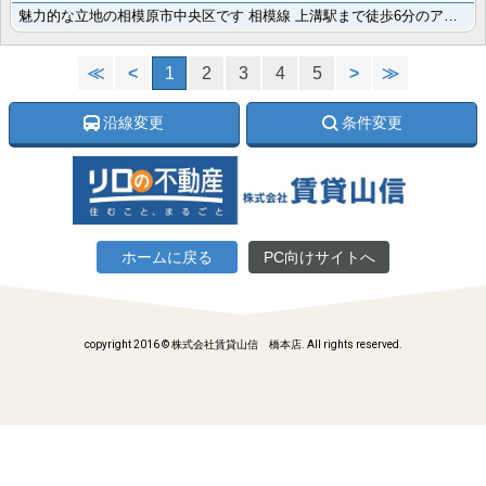
魅力的な立地の相模原市中央区です 相模線 上溝駅まで徒歩6分のアパートに空きが出ました。素敵な1SL･･･
≪
<
1
2
3
4
5
>
≫
沿線変更
条件変更
ホームに戻る
PC向けサイトへ
copyright 2016 © 株式会社賃貸山信 橋本店. All rights reserved.