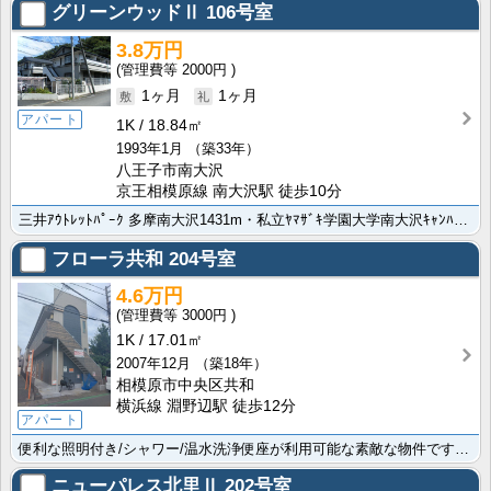
グリーンウッドⅡ
106号室
3.8万円
2000円
1ヶ月
1ヶ月
アパート
1K
18.84㎡
1993年1月
（築33年）
八王子市南大沢
京王相模原線 南大沢駅 徒歩10分
三井ｱｳﾄﾚｯﾄﾊﾟｰｸ 多摩南大沢1431m・私立ﾔﾏｻﾞｷ学園大学南大沢ｷｬﾝﾊﾟｽ1539m・･･･
フローラ共和
204号室
4.6万円
3000円
1K
17.01㎡
2007年12月
（築18年）
相模原市中央区共和
横浜線 淵野辺駅 徒歩12分
アパート
便利な照明付き/シャワー/温水洗浄便座が利用可能な素敵な物件です ｾﾌﾞﾝｲﾚﾌﾞﾝ 相模原共和2丁･･･
ニューパレス北里Ⅱ
202号室