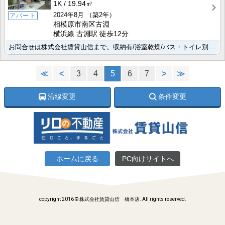
1K
19.94㎡
2024年8月
（築2年）
アパート
相模原市南区古淵
横浜線 古淵駅 徒歩12分
お問合せは株式会社賃貸山信まで。収納有/浴室乾燥/バス・トイレ別/洗面所独立/シューズボックスを備え･･･
≪
<
3
4
5
6
7
>
≫
沿線変更
条件変更
ホームに戻る
PC向けサイトへ
copyright 2016 © 株式会社賃貸山信 橋本店. All rights reserved.