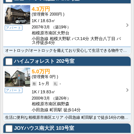
4.3万円
2000円
1K
18.63㎡
2007年3月
（築19年）
アパート
相模原市南区大野台
小田急線 相模大野駅 バス14分 大野台八丁目 バ
ス停徒歩4分
オートロック/オートロックを備えており安心して生活できる物件です ﾔﾏｻﾞｷﾃﾞｲﾘｰｽﾄｱｰ 大野･･･
ハイムフォレスト
202号室
5.0万円
0円
1ヶ月
-
アパート
1K
19.83㎡
2000年3月
（築26年）
相模原市南区鵜野森
小田急線 町田駅 徒歩14分
生活に便利な相模原市南区エリア 小田急線 町田駅まで徒歩14分の物件に空きが出ました。ｸﾘｴｲﾄSD･･･
JOYハウス南大沢
103号室