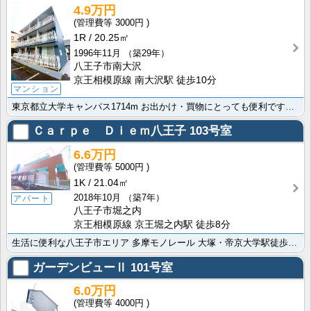
4.9万円
3000円
1R
20.25㎡
1996年11月
（築29年）
八王子市南大沢
京王相模原線 南大沢駅 徒歩10分
マンション
東京都立大学キャンパス1714m お出かけ・買物にとっても便利ですよ。ＩＨクッキングヒーターでお料理･･･
Ｃａｒｐｅ Ｄｉｅｍ八王子
103号室
6.6万円
5000円
1K
21.04㎡
2018年10月
（築7年）
アパート
八王子市堀之内
京王相模原線 京王堀之内駅 徒歩8分
生活に便利な八王子市エリア 多摩モノレール 大塚・帝京大学駅徒歩30分。浴室乾燥/温水洗浄便座/ネッ･･･
ガーデンビューⅡ
101号室
6.0万円
4000円