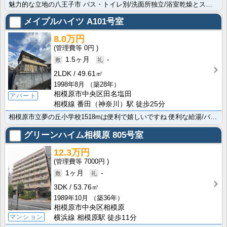
魅力的な立地の八王子市 バス・トイレ別/洗面所独立/浴室乾燥とステキな設備も豊富ですよ。快適な暮らし･･･
メイプルハイツ
A101号室
8.0万円
0円
1.5ヶ月
-
2LDK
49.61㎡
1998年8月
（築28年）
相模原市中央区田名塩田
アパート
相模線 番田（神奈川）駅 徒歩25分
相模原市立夢の丘小学校1518mは便利で嬉しいですね 便利な給湯/バス有/トイレ有/シューズボックス･･･
グリーンハイム相模原
805号室
12.3万円
7000円
1ヶ月
-
3DK
53.76㎡
1989年10月
（築36年）
相模原市中央区相模原
マンション
横浜線 相模原駅 徒歩11分