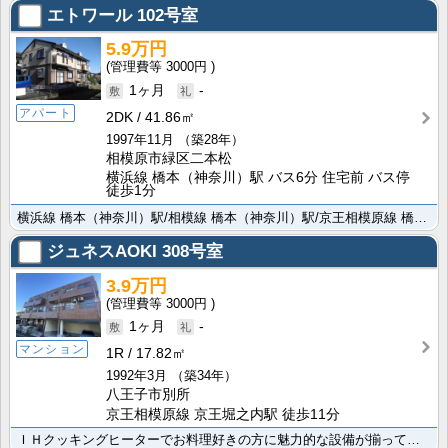
エトワール
102号室
5.9万円
3000円
1ヶ月
-
アパート
2DK
41.86㎡
1997年11月
（築28年）
相模原市緑区二本松
横浜線 橋本（神奈川）駅 バス6分 住宅前 バス停
徒歩1分
横浜線 橋本（神奈川）駅/相模線 橋本（神奈川）駅/京王相模原線 橋本（神奈川）駅と3駅アクセス可能･･･
ジュネスAOKI
308号室
3.9万円
3000円
1ヶ月
-
マンション
1R
17.82㎡
1992年3月
（築34年）
八王子市別所
京王相模原線 京王堀之内駅 徒歩11分
ＩＨクッキングヒーターでお料理好きの方に魅力的な設備が揃っていますよ。給湯を備えた素敵な物件ですよ。･･･