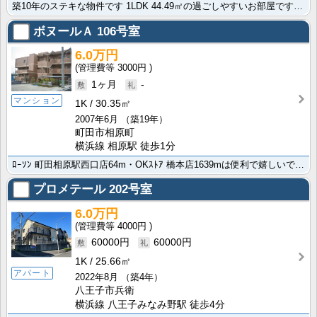
築10年のステキな物件です 1LDK 44.49㎡の過ごしやすいお部屋ですよ。生活に便利な相模原市緑･･･
ボヌールＡ
106号室
6.0万円
3000円
1ヶ月
-
マンション
1K
30.35㎡
2007年6月
（築19年）
町田市相原町
横浜線 相原駅 徒歩1分
ﾛｰｿﾝ 町田相原駅西口店64m・OKｽﾄｱ 橋本店1639mは便利で嬉しいですね。便利なシューズボ･･･
プロメテール
202号室
6.0万円
4000円
60000円
60000円
1K
25.66㎡
アパート
2022年8月
（築4年）
八王子市兵衛
横浜線 八王子みなみ野駅 徒歩4分