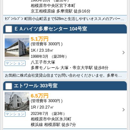
1993年10月
（築32年）
相模原市中央区宮下本町
京王相模原線 多摩境駅 徒歩16分
ｾﾌﾞﾝｲﾚﾌﾞﾝ 町田小山町店まで528mと生活しやすいオススメのアパートです。便利なネット使用料･･･
ＥＡハイツ多摩センター
104号室
5.1万円
3000円
1K
23.18㎡
1998年3月
（築28年）
八王子市大塚
マンション
多摩モノレール 大塚・帝京大学駅 徒歩8分
お気軽に株式会社賃貸山信までお問い合わせくださいませ。多摩モノレール 松が谷駅まで徒歩17分でお出か･･･
エトワール
303号室
6.5万円
3000円
1R
20.27㎡
2023年7月
（築3年）
マンション
相模原市中央区氷川町
横浜線 相模原駅 徒歩7分