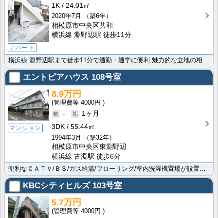
1K
24.01㎡
2020年7月
（築6年）
相模原市中央区共和
横浜線 淵野辺駅 徒歩11分
アパート
横浜線 淵野辺駅まで徒歩11分で通勤・通学に便利 魅力的な立地の相模原市中央区。私立青山学院大学相模･･･
エントピアハウス
108号室
8.9万円
4000円
-
1ヶ月
3DK
55.44㎡
マンション
1994年3月
（築32年）
相模原市中央区東淵野辺
横浜線 古淵駅 徒歩6分
便利なＣＡＴＶ/ＢＳ/ガス給湯/フローリング/室内洗濯機置場が設置されています 魅力的な立地の相模原･･･
KBCシティヒルズ
103号室
5.7万円
4000円