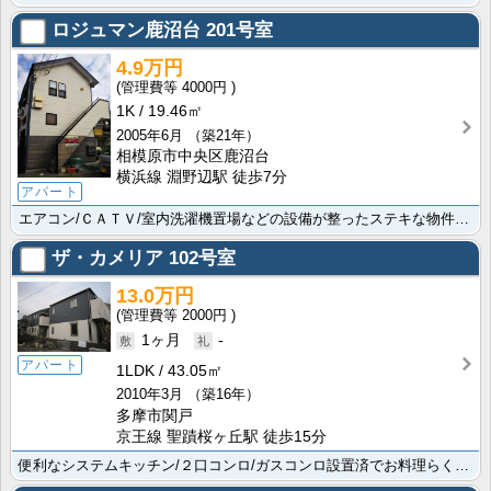
ロジュマン鹿沼台
201号室
4.9万円
4000円
1K
19.46㎡
2005年6月
（築21年）
相模原市中央区鹿沼台
横浜線 淵野辺駅 徒歩7分
アパート
エアコン/ＣＡＴＶ/室内洗濯機置場などの設備が整ったステキな物件で快適に過ごせます 素敵な1K/19･･･
ザ・カメリア
102号室
13.0万円
2000円
1ヶ月
-
アパート
1LDK
43.05㎡
2010年3月
（築16年）
多摩市関戸
京王線 聖蹟桜ヶ丘駅 徒歩15分
便利なシステムキッチン/２口コンロ/ガスコンロ設置済でお料理らくらく 便利な追い焚き風呂で快適に過ご･･･