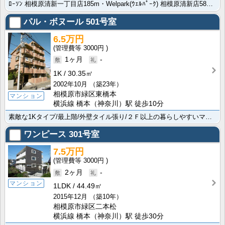
ﾛｰｿﾝ 相模原清新一丁目店185m・Welpark(ｳｪﾙﾊﾟｰｸ) 相模原清新店580m 近隣施･･･
パル・ボヌール
501号室
6.5万円
3000円
1ヶ月
-
1K
30.35㎡
2002年10月
（築23年）
相模原市緑区東橋本
マンション
横浜線 橋本（神奈川）駅 徒歩10分
素敵な1Kタイプ/最上階/外壁タイル張り/２Ｆ以上の暮らしやすいマンションです。バス・トイレ別/火災･･･
ワンピース
301号室
7.5万円
3000円
2ヶ月
-
マンション
1LDK
44.49㎡
2015年12月
（築10年）
相模原市緑区二本松
横浜線 橋本（神奈川）駅 徒歩30分