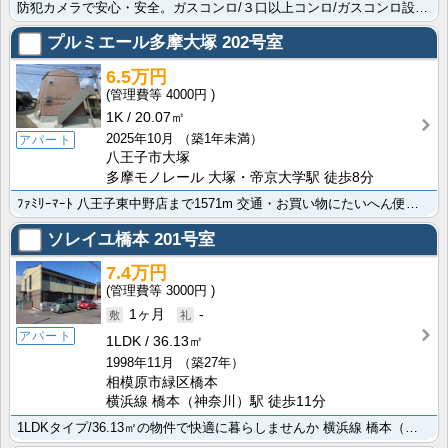
防犯カメラで安心・安全。ガスコンロ/３口以上コンロ/ガスコンロ設置済設置で毎日のお料理も楽しめます。･･･
プルミエール多摩大塚
202号室
6.5万円
4000円
1K
20.07㎡
2025年10月
（築1年未満）
アパート
八王子市大塚
多摩モノレール 大塚・帝京大学駅 徒歩8分
ﾌｧﾐﾘｰﾏｰﾄ 八王子東中野店まで1571m 交通・お買い物にたいへん便利なおすすめのアパートです･･･
ソレイユ橋本
201号室
7.4万円
3000円
1ヶ月
-
アパート
1LDK
36.13㎡
1998年11月
（築27年）
相模原市緑区橋本
横浜線 橋本（神奈川）駅 徒歩11分
1LDKタイプ/36.13㎡の物件で快適に暮らしませんか 横浜線 橋本（神奈川）駅まで徒歩11分で生･･･