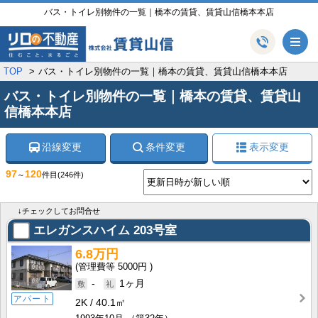
バス・トイレ別物件の一覧｜橋本の賃貸、賃貸山信橋本本店
メ
TOP
バス・トイレ別物件の一覧｜橋本の賃貸、賃貸山信橋本本店
バス・トイレ別物件の一覧｜橋本の賃貸、賃貸山
信橋本本店
沿線変更
条件変更
表示変更
97
120
～
件目
(246件)
↓チェックしてお問合せ
エレガンスハイム
203号室
6.8万円
5000円
-
1ヶ月
アパート
2K
40.1㎡