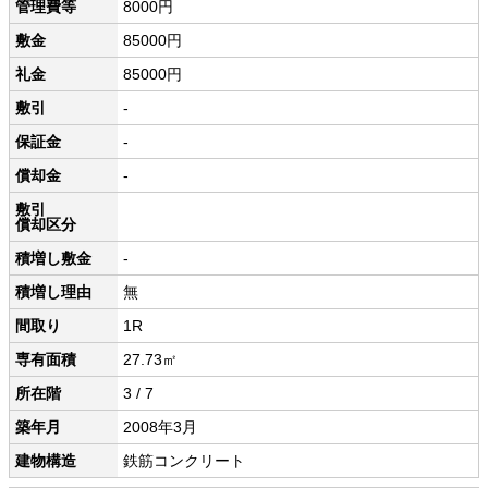
管理費等
8000円
敷金
85000円
礼金
85000円
敷引
-
保証金
-
償却金
-
敷引
償却区分
積増し敷金
-
積増し理由
無
間取り
1R
専有面積
27.73㎡
所在階
3 / 7
築年月
2008年3月
建物構造
鉄筋コンクリート