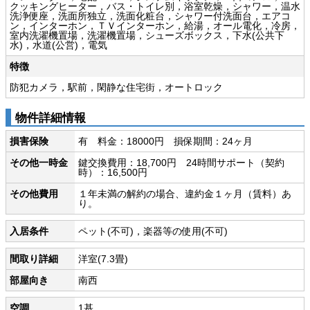
クッキングヒーター，バス・トイレ別，浴室乾燥，シャワー，温水
洗浄便座，洗面所独立，洗面化粧台，シャワー付洗面台，エアコ
ン，インターホン，ＴＶインターホン，給湯，オール電化，冷房，
室内洗濯機置場，洗濯機置場，シューズボックス，下水(公共下
水)，水道(公営)，電気
特徴
防犯カメラ，駅前，閑静な住宅街，オートロック
物件詳細情報
損害保険
有 料金：18000円 損保期間：24ヶ月
その他一時金
鍵交換費用：18,700円 24時間サポート（契約
時）：16,500円
その他費用
１年未満の解約の場合、違約金１ヶ月（賃料）あ
り。
入居条件
ペット(不可)，楽器等の使用(不可)
間取り詳細
洋室(7.3畳)
部屋向き
南西
空調
1基