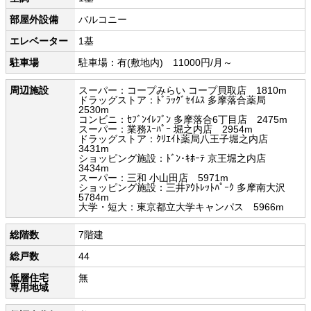
部屋外設備
バルコニー
エレベーター
1基
駐車場
駐車場：有(敷地内) 11000円/月～
周辺施設
スーパー：コープみらい コープ貝取店 1810m
ドラッグストア：ﾄﾞﾗｯｸﾞｾｲﾑｽ 多摩落合薬局
2530m
コンビニ：ｾﾌﾞﾝｲﾚﾌﾞﾝ 多摩落合6丁目店 2475m
スーパー：業務ｽｰﾊﾟｰ 堀之内店 2954m
ドラッグストア：ｸﾘｴｲﾄ薬局八王子堀之内店
3431m
ショッピング施設：ﾄﾞﾝ･ｷﾎｰﾃ 京王堀之内店
3434m
スーパー：三和 小山田店 5971m
ショッピング施設：三井ｱｳﾄﾚｯﾄﾊﾟｰｸ 多摩南大沢
5784m
大学・短大：東京都立大学キャンパス 5966m
総階数
7階建
総戸数
44
低層住宅
無
専用地域