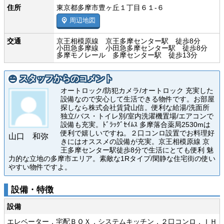
住所
東京都多摩市豊ヶ丘１丁目６１-６
周辺地図
交通
京王相模原線 京王多摩センター駅 徒歩8分
小田急多摩線 小田急多摩センター駅 徒歩8分
多摩モノレール 多摩センター駅 徒歩13分
スタッフからのコメント
オートロック/防犯カメラ/オートロック 充実した
設備なので安心して生活できる物件です。お部屋
探しなら株式会社賃貸山信。便利な給湯/洗面所
独立/バス・トイレ別/室内洗濯機置場/エアコンで
設備も充実。ﾄﾞﾗｯｸﾞｾｲﾑｽ 多摩落合薬局2530mは
便利で嬉しいですね。２口コンロ設置でお料理好
山口 和弥
きにはオススメの設備が充実。京王相模原線 京
王多摩センター駅徒歩8分で生活にとても便利 魅
力的な立地の多摩市エリア。素敵な1Rタイプ/閑静な住宅街の使い
やすい物件ですよ。
設備・特徴
設備
エレベーター，宅配ＢＯＸ，システムキッチン，２口コンロ，ＩＨ