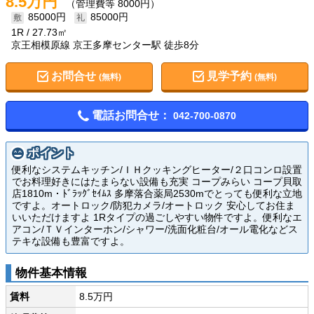
8.5万円
（管理費等 8000円）
85000円
85000円
1R
27.73㎡
京王相模原線 京王多摩センター駅 徒歩8分
お問合せ
見学予約
(無料)
(無料)
電話お問合せ：
042-700-0870
ポイント
便利なシステムキッチン/ＩＨクッキングヒーター/２口コンロ設置
でお料理好きにはたまらない設備も充実 コープみらい コープ貝取
店1810m・ﾄﾞﾗｯｸﾞｾｲﾑｽ 多摩落合薬局2530mでとっても便利な立地
ですよ。オートロック/防犯カメラ/オートロック 安心してお住ま
いいただけますよ 1Rタイプの過ごしやすい物件ですよ。便利なエ
アコン/ＴＶインターホン/シャワー/洗面化粧台/オール電化などス
テキな設備も豊富ですよ。
物件基本情報
賃料
8.5万円