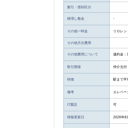
敷引・償却区分
積増し敷金
-
その他一時金
リロレント
その他月次費用
その他費用について
違約金：
取引態様
仲介元付
特徴
駅まで平
備考
エレベー
IT重説
可
情報更新日
2026年8