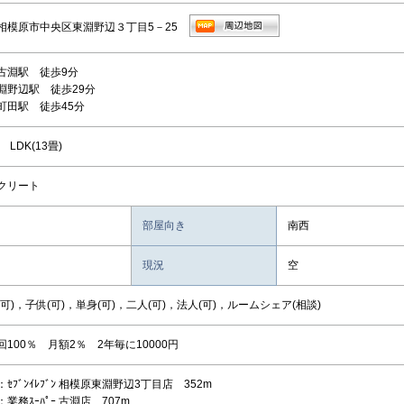
相模原市中央区東淵野辺３丁目5－25
古淵駅 徒歩9分
淵野辺駅 徒歩29分
町田駅 徒歩45分
 LDK(13畳)
クリート
部屋向き
南西
現況
空
可)，子供(可)，単身(可)，二人(可)，法人(可)，ルームシェア(相談)
100％ 月額2％ 2年毎に10000円
ｾﾌﾞﾝｲﾚﾌﾞﾝ 相模原東淵野辺3丁目店 352m
業務ｽｰﾊﾟｰ 古淵店 707m