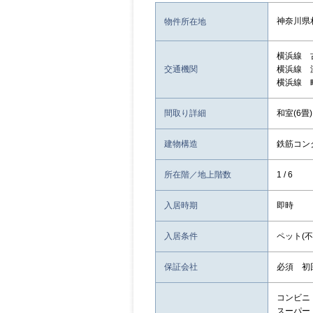
神奈川県
物件所在地
横浜線 
交通機関
横浜線 
横浜線 
間取り詳細
和室(6畳)
建物構造
鉄筋コン
所在階／地上階数
1 / 6
入居時期
即時
入居条件
ペット(不
保証会社
必須 初回
コンビニ：
スーパー：