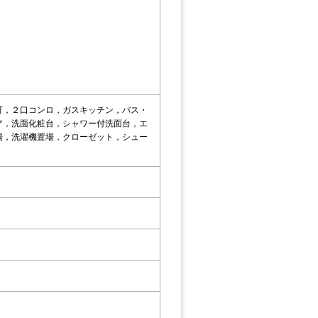
可，２口コンロ，ガスキッチン，バス・
ア，洗面化粧台，シャワー付洗面台，エ
場，洗濯機置場，クローゼット，シュー