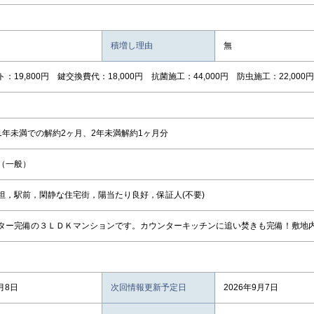
積増し理由
無
：19,800円 鍵交換費代：18,000円 抗菌施工：44,000円 防虫施工：22,000円
1年未満での解約2ヶ月、2年未満解約1ヶ月分
（一般）
坦，駅前，閑静な住宅街，陽当たり良好，保証人(不要)
ター完備の３ＬＤＫマンションです。カウンターキッチンに追い焚きも完備！敷地
月8日
次回情報更新予定日
2026年9月7日