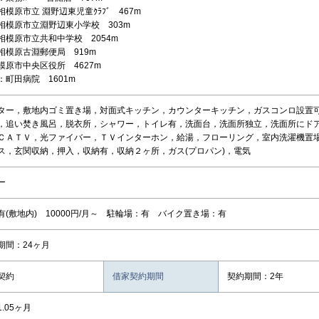
模原市立 淵野辺東児童ｸﾗﾌﾞ 467m
相模原市立淵野辺東小学校 303m
相模原市立共和中学校 2054m
相模原古淵郵便局 919m
模原市中央区役所 4627m
：町田病院 1601m
ター，敷地内ゴミ置き場，対面式キッチン，カウンターキッチン，ガスコンロ設置
，追い焚き風呂，脱衣所，シャワー，トイレ有，洗面台，洗面所独立，洗面所にド
ＣＡＴＶ，光ファイバー，ＴＶインターホン，給湯，フローリング，室内洗濯機置
ス，玄関収納，押入，収納有，収納２ヶ所，ガス(プロパン)，電気
ー
有(敷地内) 10000円/月～ 駐輪場：有 バイク置き場：有
期間：24ヶ月
契約
借家契約期間
契約期間：2年
.05ヶ月