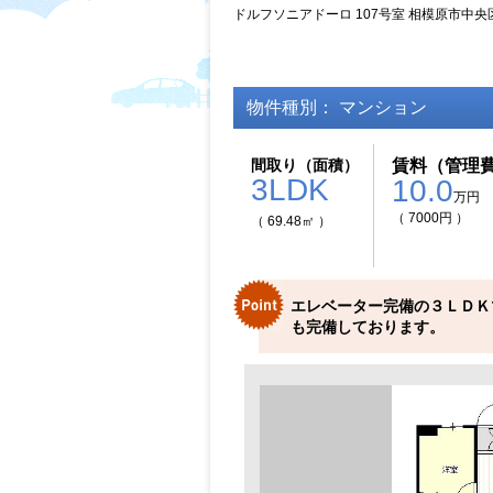
ドルフソニアドーロ 107号室 相模原市中央
物件種別： マンション
間取り（面積）
賃料（管理
3LDK
10.0
万円
（ 7000円 ）
（ 69.48㎡ ）
エレベーター完備の３ＬＤＫ
も完備しております。