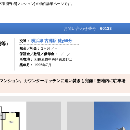
区東淵野辺[マンション] の物件詳細ページです。
お問い合わせ番号：
60133
横浜線 古淵駅 徒歩9分
交通：
費等）
敷金／礼金：
2ヶ月 ／ -
保証金／敷引／償却金：
- ／ - ／ -
所在地：
相模原市中央区東淵野辺
築年月：
1995年7月
マンション。カウンターキッチンに追い焚きも完備！敷地内に駐車場