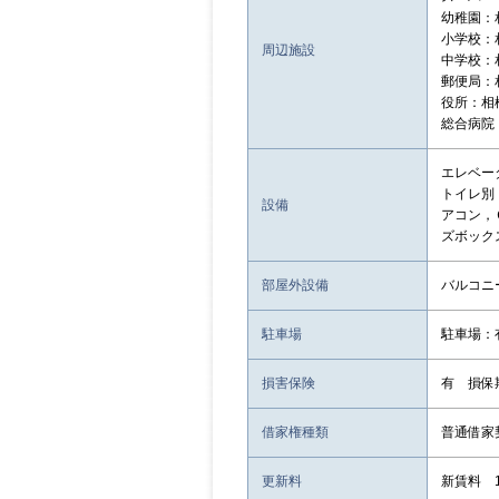
幼稚園：相
小学校：
周辺施設
中学校：
郵便局：
役所：相
総合病院
エレベー
トイレ別
設備
アコン，
ズボック
部屋外設備
バルコニ
駐車場
駐車場：
損害保険
有 損保
借家権種類
普通借家
更新料
新賃料 1