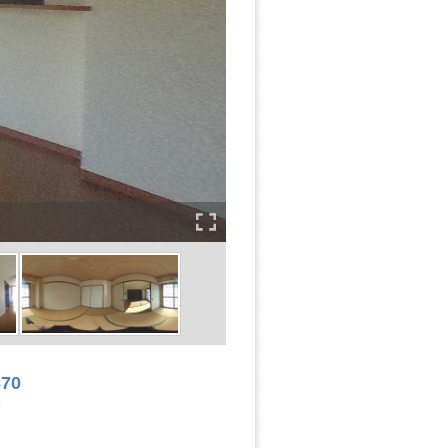
870
3