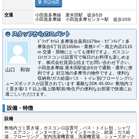
周辺地図
交通
小田急多摩線 唐木田駅 徒歩5分
小田急多摩線 小田急多摩センター駅 徒歩10分
スタッフからのコメント
ﾄﾞﾗｯｸﾞｾｲﾑｽ 多摩落合薬局1579m・ｾﾌﾞﾝｲﾚﾌﾞﾝ 多
摩落合6丁目店1658m・業務ｽｰﾊﾟｰ 堀之内店2115
m 交通・買物にとっても便利ですよ。ガスコン
ロ/ガスコンロ設置可で毎日のお料理も楽しめま
す。株式会社賃貸山信までお問い合わせ下さい。
小田急多摩線 唐木田駅徒歩5分で通勤・通学に便
山口 和弥
利ですよ 好立地の多摩市の物件ですよ。便利な
収納有/ガス給湯/バス・トイレ別/フローリング/シ
ューズボックスが設置されています 素敵な2DK 45.00㎡ 敷地内ゴ
ミ置き場/２Ｆ以上/最上階/駅前/角住戸の便利なお部屋で快適にお
過ごしいただけます。
設備・特徴
設備
敷地内ゴミ置き場，ガスコンロ設置可，バス・トイレ別，シャワ
ー，エアコン，インターホン，ＴＶインターホン，給湯，ガス給
湯，フローリング，室内洗濯機置場，洗濯機置場，シューズボック