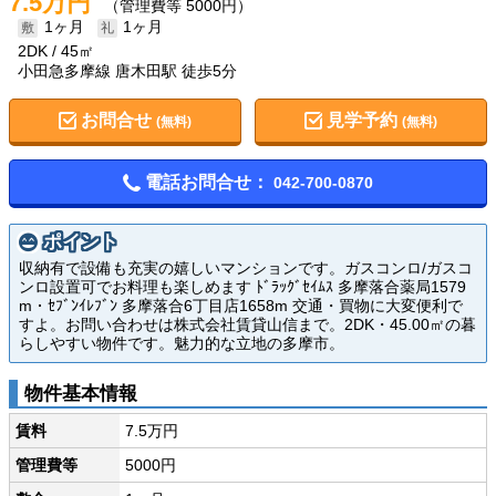
7.5万円
（管理費等 5000円）
1ヶ月
1ヶ月
2DK
45㎡
小田急多摩線 唐木田駅 徒歩5分
お問合せ
見学予約
(無料)
(無料)
電話お問合せ：
042-700-0870
ポイント
収納有で設備も充実の嬉しいマンションです。ガスコンロ/ガスコ
ンロ設置可でお料理も楽しめます ﾄﾞﾗｯｸﾞｾｲﾑｽ 多摩落合薬局1579
m・ｾﾌﾞﾝｲﾚﾌﾞﾝ 多摩落合6丁目店1658m 交通・買物に大変便利で
すよ。お問い合わせは株式会社賃貸山信まで。2DK・45.00㎡の暮
らしやすい物件です。魅力的な立地の多摩市。
物件基本情報
賃料
7.5万円
管理費等
5000円