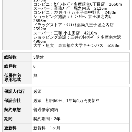
コンビニ：ｾﾌﾞﾝｲﾚﾌﾞﾝ 多摩落合6丁目店 1658m
スーパー：業務ｽｰﾊﾟｰ 堀之内店 2115m
コンビニ：ﾌｧﾐﾘｰﾏｰﾄ 八王子東中野店 2483m
ショッピング施設：ﾄﾞﾝ･ｷﾎｰﾃ 京王堀之内店
2595m
ドラッグストア：ｸﾘｴｲﾄ薬局八王子堀之内店
2592m
スーパー：三和 小山田店 4210m
ショッピング施設：三井ｱｳﾄﾚｯﾄﾊﾟｰｸ 多摩南大沢
4986m
大学・短大：東京都立大学キャンパス 5168m
総階数
3階建
総戸数
6
低層住宅
無
専用地域
保証人代行
必須
保証会社
必須 初回50%、1年毎1万円更新料
契約形態
普通借家契約
期間
契約期間：2年
更新料
新賃料 1ヶ月