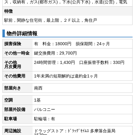
ス，収納有，ガス(都市ガス)，下水(公共下水)，水道(公営)，電気
特徴
駅前，閑静な住宅街，最上階，２Ｆ以上，角住戸
物件詳細情報
損害保険
有 料金：18000円 損保期間：24ヶ月
その他一時金
鍵交換費用：29,700円
その他
24時間管理：1,430円 口座振替手数料：330円
月次費用
その他費用
1年未満の短期解約は違約金1ヶ月
部屋向き
南西
空調
1基
部屋外設備
バルコニー
駐車場
駐輪場：有
周辺施設
ドラッグストア：ﾄﾞﾗｯｸﾞｾｲﾑｽ 多摩落合薬局
1579m