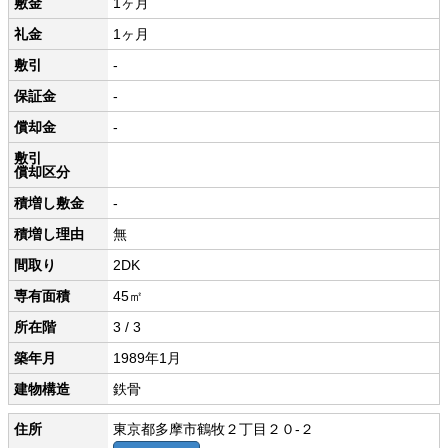
敷金
1ヶ月
礼金
1ヶ月
敷引
-
保証金
-
償却金
-
敷引
償却区分
積増し敷金
-
積増し理由
無
間取り
2DK
専有面積
45㎡
所在階
3 / 3
築年月
1989年1月
建物構造
鉄骨
住所
東京都多摩市鶴牧２丁目２０-２