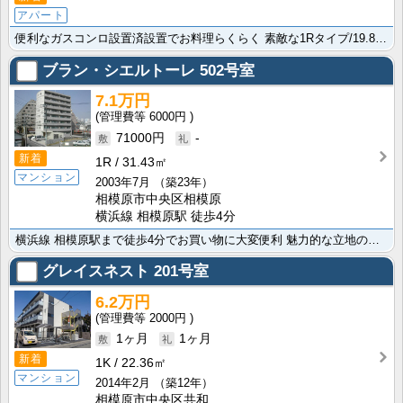
アパート
便利なガスコンロ設置済設置でお料理らくらく 素敵な1Rタイプ/19.87㎡/陽当たり良好の過ごしやす･･･
ブラン・シエルトーレ
502号室
7.1万円
6000円
71000円
-
新着
1R
31.43㎡
マンション
2003年7月
（築23年）
相模原市中央区相模原
横浜線 相模原駅 徒歩4分
横浜線 相模原駅まで徒歩4分でお買い物に大変便利 魅力的な立地の相模原市中央区の物件です。便利な洗面･･･
グレイスネスト
201号室
6.2万円
2000円
1ヶ月
1ヶ月
新着
1K
22.36㎡
マンション
2014年2月
（築12年）
相模原市中央区共和