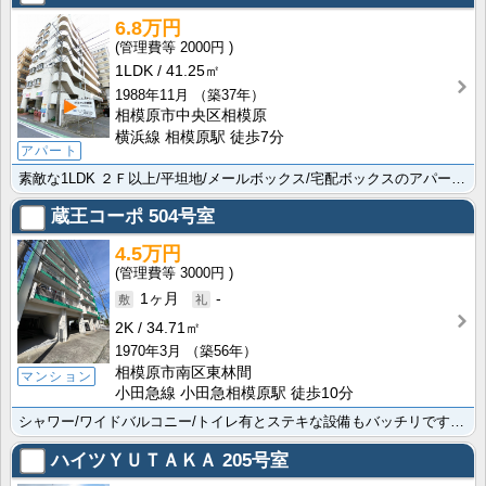
6.8万円
2000円
1LDK
41.25㎡
1988年11月
（築37年）
相模原市中央区相模原
横浜線 相模原駅 徒歩7分
アパート
素敵な1LDK ２Ｆ以上/平坦地/メールボックス/宅配ボックスのアパートで快適に暮らしませんか！便利･･･
蔵王コーポ
504号室
4.5万円
3000円
1ヶ月
-
2K
34.71㎡
1970年3月
（築56年）
相模原市南区東林間
マンション
小田急線 小田急相模原駅 徒歩10分
シャワー/ワイドバルコニー/トイレ有とステキな設備もバッチリです 初期費用はクレジット決済に対応して･･･
ハイツＹＵＴＡＫＡ
205号室