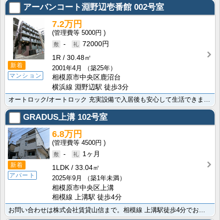
アーバンコート淵野辺壱番館
002号室
7.2万円
5000円
-
72000円
1R
30.48㎡
新着
2001年4月
（築25年）
マンション
相模原市中央区鹿沼台
横浜線 淵野辺駅 徒歩3分
オートロック/オートロック 充実設備で入居後も安心して生活できますよ。私立桜美林大学ﾌﾟﾗﾈｯﾄ淵野･･･
GRADUS上溝
102号室
6.8万円
4500円
-
1ヶ月
新着
1LDK
33.04㎡
アパート
2025年9月
（築1年未満）
相模原市中央区上溝
相模線 上溝駅 徒歩4分
お問い合わせは株式会社賃貸山信まで。相模線 上溝駅徒歩4分でお買い物にたいへん便利 生活に便利な相模･･･