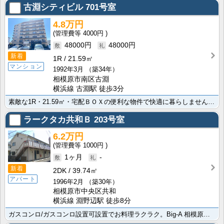
古淵シティビル
701号室
4.8万円
4000円
48000円
48000円
新着
1R
21.59㎡
マンション
1992年3月
（築34年）
相模原市南区古淵
横浜線 古淵駅 徒歩3分
素敵な1R・21.59㎡・宅配ＢＯＸの便利な物件で快適に暮らしませんか。便利なシューズボックスである･･･
ラークタカ共和Ｂ
203号室
6.2万円
1000円
1ヶ月
-
新着
2DK
39.74㎡
アパート
1996年2月
（築30年）
相模原市中央区共和
横浜線 淵野辺駅 徒歩8分
ガスコンロ/ガスコンロ設置可設置でお料理ラクラク。Big-A 相模原共和店まで270m 生活環境が揃･･･