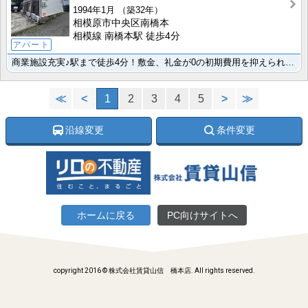
1994年1月
（築32年）
相模原市中央区南橋本
相模線 南橋本駅 徒歩4分
アパート
商業施設充実♪駅まで徒歩4分！敷金、礼金が0の初期費用を抑えられる物件です♪
≪
<
1
2
3
4
5
>
≫
沿線変更
条件変更
ホームに戻る
PC向けサイトへ
copyright 2016 © 株式会社賃貸山信 橋本店. All rights reserved.