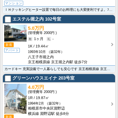
マンション
ＩＨクッキングヒーター設置で毎日のお料理にも大変便利ですよ。ﾌｧﾐﾘｰﾏｰﾄ 相模原四丁目店60m・･･･
エステル堀之内
102号室
5.0万円
2000円
1ヶ月
-
新着
1K
19.44㎡
アパート
1993年10月
（築32年）
八王子市堀之内
京王相模原線 京王堀之内駅 徒歩7分
カードキー 充実設備で一人暮らしでも安心です 京王相模原線 京王多摩センター駅まで徒歩30分で通勤・･･･
グリーンハウスエイナ
203号室
4.0万円
2000円
1R
19.87㎡
1994年2月
（築32年）
相模原市中央区淵野辺
横浜線 淵野辺駅 徒歩8分
新着