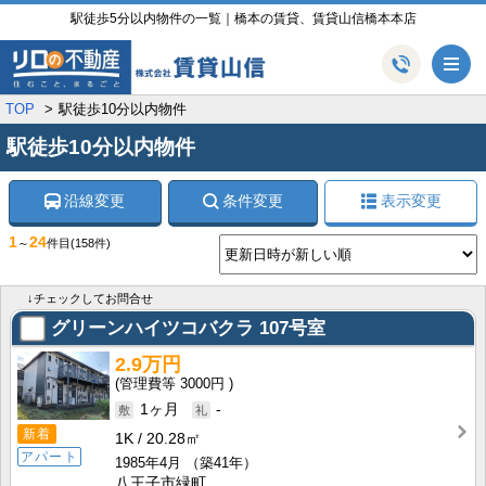
駅徒歩5分以内物件の一覧｜橋本の賃貸、賃貸山信橋本本店
メ
TOP
駅徒歩10分以内物件
駅徒歩10分以内物件
沿線変更
条件変更
表示変更
1
24
～
件目
(158件)
↓チェックしてお問合せ
グリーンハイツコバクラ
107号室
2.9万円
3000円
1ヶ月
-
新着
1K
20.28㎡
アパート
1985年4月
（築41年）
八王子市緑町