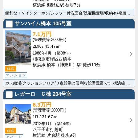
横浜線 淵野辺駅 徒歩7分
便利なＴＶインターホン/シャワー付洗面台/洗濯機置場/収納有/複層ガラスなど素敵な設備豊富ですよ。オ･･･
サンハイム橋本
105号室
7.1万円
3000円
2DK
43.47㎡
1988年4月
（築38年）
相模原市緑区西橋本
横浜線 橋本（神奈川）駅 徒歩10分
新着
マンション
ガス給湯/クッションフロア/３点給湯と便利な設備豊富です 横浜線 橋本（神奈川）駅まで徒歩10分でお･･･
レガーロ Ｃ棟
204号室
6.3万円
2000円
1R
31.67㎡
2012年1月
（築14年）
八王子市打越町
新着
横浜線 片倉駅 徒歩9分
アパート