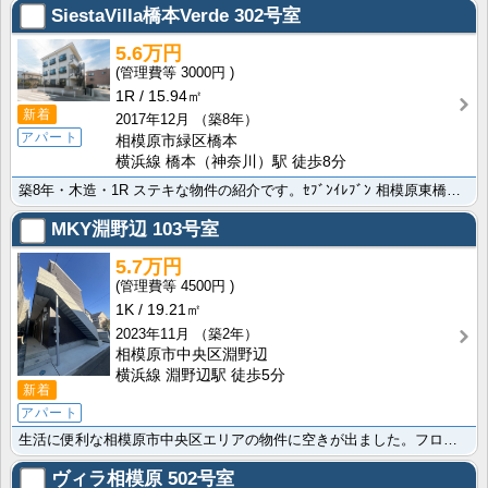
SiestaVilla橋本Verde
302号室
5.6万円
3000円
1R
15.94㎡
新着
2017年12月
（築8年）
アパート
相模原市緑区橋本
横浜線 橋本（神奈川）駅 徒歩8分
築8年・木造・1R ステキな物件の紹介です。ｾﾌﾞﾝｲﾚﾌﾞﾝ 相模原東橋本2丁目店172mでとって･･･
MKY淵野辺
103号室
5.7万円
4500円
1K
19.21㎡
2023年11月
（築2年）
相模原市中央区淵野辺
横浜線 淵野辺駅 徒歩5分
新着
アパート
生活に便利な相模原市中央区エリアの物件に空きが出ました。フローリング/バス・トイレ別/暖房便座とステ･･･
ヴィラ相模原
502号室