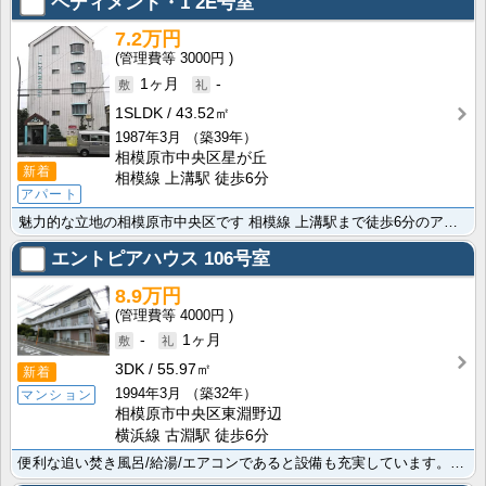
ペディメント・1
2E号室
7.2万円
3000円
1ヶ月
-
1SLDK
43.52㎡
1987年3月
（築39年）
相模原市中央区星が丘
新着
相模線 上溝駅 徒歩6分
アパート
魅力的な立地の相模原市中央区です 相模線 上溝駅まで徒歩6分のアパートに空きが出ました。素敵な1SL･･･
エントピアハウス
106号室
8.9万円
4000円
-
1ヶ月
3DK
55.97㎡
新着
1994年3月
（築32年）
マンション
相模原市中央区東淵野辺
横浜線 古淵駅 徒歩6分
便利な追い焚き風呂/給湯/エアコンであると設備も充実しています。魅力的な立地の相模原市中央区エリア ･･･