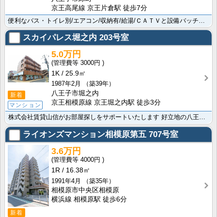
京王高尾線 京王片倉駅 徒歩7分
便利なバス・トイレ別/エアコン/収納有/給湯/ＣＡＴＶと設備バッチリですよ。ﾄﾞﾝ･ｷﾎｰﾃ八王子駅･･･
スカイパレス堀之内
203号室
5.0万円
3000円
1K
25.9㎡
1987年2月
（築39年）
八王子市堀之内
新着
京王相模原線 京王堀之内駅 徒歩3分
マンション
株式会社賃貸山信がお部屋探しをサポートいたします 好立地の八王子市です 京王相模原線 京王堀之内駅ま･･･
ライオンズマンション相模原第五
707号室
3.6万円
4000円
1R
16.38㎡
1991年4月
（築35年）
相模原市中央区相模原
横浜線 相模原駅 徒歩6分
新着