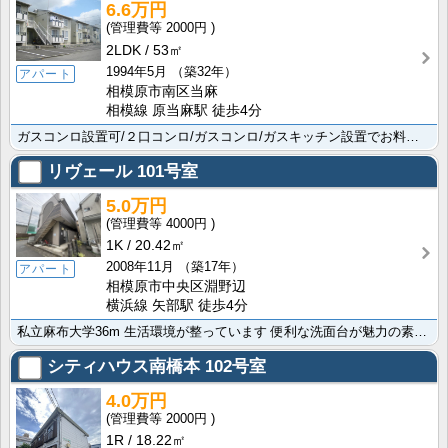
6.6万円
2000円
2LDK
53㎡
1994年5月
（築32年）
アパート
相模原市南区当麻
相模線 原当麻駅 徒歩4分
ガスコンロ設置可/２口コンロ/ガスコンロ/ガスキッチン設置でお料理にもとっても便利ですよ。相模線 番･･･
リヴェール
101号室
5.0万円
4000円
1K
20.42㎡
2008年11月
（築17年）
アパート
相模原市中央区淵野辺
横浜線 矢部駅 徒歩4分
私立麻布大学36m 生活環境が整っています 便利な洗面台が魅力の素敵な物件ですよ。横浜線 淵野辺駅ま･･･
シティハウス南橋本
102号室
4.0万円
2000円
1R
18.22㎡