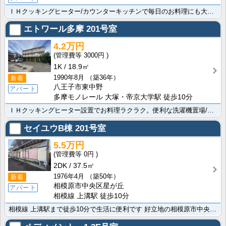
ＩＨクッキングヒーター/カウンターキッチンで毎日のお料理にも大変便利です 横浜線 片倉駅/京王高尾線･･･
エトワール多摩
201号室
4.2万円
3000円
1K
18.9㎡
1990年8月
（築36年）
新着
八王子市東中野
アパート
多摩モノレール 大塚・帝京大学駅 徒歩10分
ＩＨクッキングヒーター設置でお料理ラクラク。便利な洗濯機置場/エアコン/フローリング/洗面台/室内洗･･･
セイユウB棟
201号室
5.5万円
0円
2DK
37.5㎡
1976年4月
（築50年）
新着
相模原市中央区星が丘
アパート
相模線 上溝駅 徒歩10分
相模線 上溝駅まで徒歩10分で生活に便利です 好立地の相模原市中央区エリアのアパートですよ。便利な洗･･･