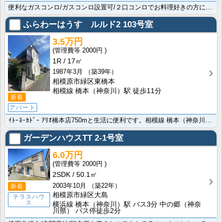
便利なガスコンロ/ガスコンロ設置可/２口コンロでお料理好きの方には魅力的な設備も充実。株式会社賃貸山･･･
ふらわーはうす ルルド2
103号室
3.5万円
2000円
1R
17㎡
1987年3月
（築39年）
相模原市緑区東橋本
相模線 橋本（神奈川）駅 徒歩11分
新着
アパート
ｲﾄｰﾖｰｶﾄﾞｰ ｱﾘｵ橋本店750mと生活に便利です。相模線 橋本（神奈川）駅徒歩11分の物件で･･･
ガーデンハウスTT
2-1号室
6.0万円
2000円
2SDK
50.1㎡
2003年10月
（築22年）
新着
相模原市緑区大島
テラスハウ
ス
横浜線 橋本（神奈川）駅 バス3分 中の郷（神奈
川県） バス停徒歩2分