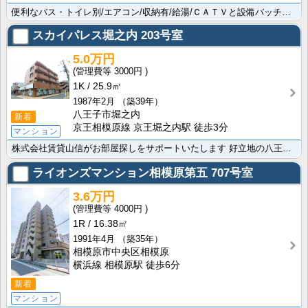
便利なバス・トイレ別/エアコン/収納有/給湯/ＣＡＴＶと設備バッチリですよ。ﾄﾞﾝ･ｷﾎｰﾃ八王子駅･･･
スカイパレス堀之内
203号室
5.0万円
3000円
1K
25.9㎡
1987年2月
（築39年）
八王子市堀之内
新着
京王相模原線 京王堀之内駅 徒歩3分
マンション
株式会社賃貸山信がお部屋探しをサポートいたします 好立地の八王子市です 京王相模原線 京王堀之内駅ま･･･
ライオンズマンション相模原第五
707号室
3.6万円
4000円
1R
16.38㎡
1991年4月
（築35年）
相模原市中央区相模原
横浜線 相模原駅 徒歩6分
新着
マンション