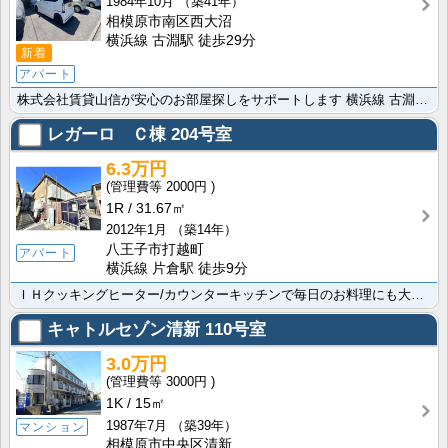
1984年10月
（築41年）
相模原市南区西大沼
横浜線 古淵駅 徒歩29分
新着
アパート
株式会社賃貸山信が安心のお部屋探しをサポートします 横浜線 古淵駅まで徒歩29分の物件ですよ 便利な･･･
レガーロ Ｃ棟
204号室
6.3万円
2000円
1R
31.67㎡
2012年1月
（築14年）
八王子市打越町
アパート
横浜線 片倉駅 徒歩9分
ＩＨクッキングヒーター/カウンターキッチンで毎日のお料理にも大変便利です 横浜線 片倉駅/京王高尾線･･･
キャトルセゾン清新
110号室
3.0万円
3000円
1K
15㎡
1987年7月
（築39年）
マンション
相模原市中央区清新