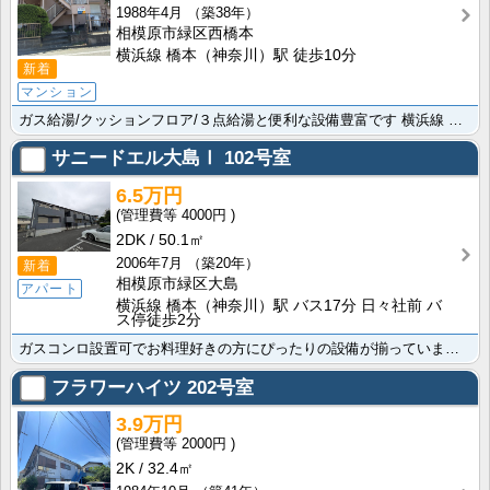
1988年4月
（築38年）
相模原市緑区西橋本
横浜線 橋本（神奈川）駅 徒歩10分
新着
マンション
ガス給湯/クッションフロア/３点給湯と便利な設備豊富です 横浜線 橋本（神奈川）駅まで徒歩10分でお･･･
サニードエル大島Ⅰ
102号室
6.5万円
4000円
2DK
50.1㎡
2006年7月
（築20年）
新着
相模原市緑区大島
アパート
横浜線 橋本（神奈川）駅 バス17分 日々社前 バ
ス停徒歩2分
ガスコンロ設置可でお料理好きの方にぴったりの設備が揃っています 便利な洗濯機置場/ＴＶインターホン/･･･
フラワーハイツ
202号室
3.9万円
2000円
2K
32.4㎡