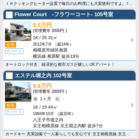
ＩＨクッキングヒーター設置で毎日のお料理にも大変便利ですよ。ﾌｧﾐﾘｰﾏｰﾄ 相模原四丁目店60m・･･･
Flower Court -フラワーコート-
105号室
5.5万円
3000円
1K
25.31㎡
2012年7月
（築14年）
新着
相模原市緑区相原
アパート
横浜線 相原駅 徒歩19分
オートロック付き、経済的な都市ガスが嬉しい1Kアパート！
エステル堀之内
102号室
5.0万円
2000円
1ヶ月
-
新着
1K
19.44㎡
アパート
1993年10月
（築32年）
八王子市堀之内
京王相模原線 京王堀之内駅 徒歩7分
カードキー 充実設備で一人暮らしでも安心です 京王相模原線 京王多摩センター駅まで徒歩30分で通勤・･･･