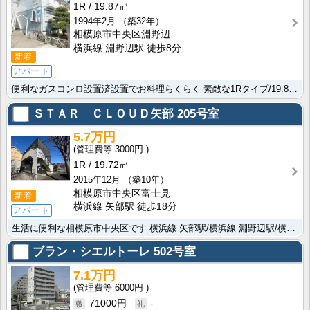
1R
19.87㎡
1994年2月
（築32年）
相模原市中央区淵野辺
横浜線 淵野辺駅 徒歩8分
新着
アパート
便利なガスコンロ設置済設置でお料理らくらく 素敵な1Rタイプ/19.87㎡/陽当たり良好の過ごしやす･･･
ＳＴＡＲ ＣＬＯＵＤ矢部
205号室
5.7万円
3000円
1R
19.72㎡
2015年12月
（築10年）
相模原市中央区富士見
新着
横浜線 矢部駅 徒歩18分
アパート
生活に便利な相模原市中央区です 横浜線 矢部駅/横浜線 淵野辺駅/横浜線 相模原駅と複数駅利用可能な･･･
ブラン・シエルトーレ
502号室
7.1万円
6000円
71000円
-