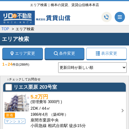
エリア検索｜橋本の賃貸、賃貸山信橋本本店
メ
TOP
エリア検索
エリア検索
エリア変更
条件変更
表示変更
1
24
～
件目
(288件)
↓チェックしてお問合せ
リエス栗原
203号室
5.2万円
3000円
2DK
44㎡
1986年4月
（築40年）
新着
座間市栗原中央
マンション
小田急線 相武台前駅 徒歩15分