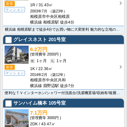
新着
1R
31.43㎡
マンション
2003年7月
（築23年）
相模原市中央区相模原
横浜線 相模原駅 徒歩4分
横浜線 相模原駅まで徒歩4分でお買い物に大変便利 魅力的な立地の相模原市中央区の物件です。便利な洗面･･･
グレイスネスト
201号室
6.2万円
2000円
1ヶ月
1ヶ月
新着
1K
22.36㎡
マンション
2014年2月
（築12年）
相模原市中央区共和
横浜線 淵野辺駅 徒歩7分
便利なＴＶインターホン/シャワー付洗面台/洗濯機置場/収納有/複層ガラスなど素敵な設備豊富ですよ。オ･･･
サンハイム橋本
105号室
7.1万円
3000円
2DK
43.47㎡