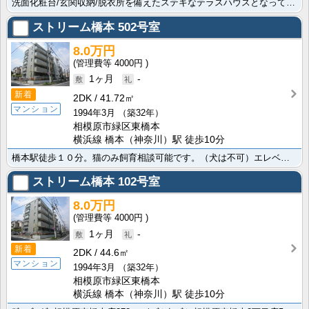
洗面化粧台/玄関収納/脱衣所を備えたステキなテラスハウスとなっています。Seria(ｾﾘｱ) ｺﾋﾟ･･･
ストリーム橋本
502号室
8.0万円
4000円
1ヶ月
-
新着
2DK
41.72㎡
マンション
1994年3月
（築32年）
相模原市緑区東橋本
横浜線 橋本（神奈川）駅 徒歩10分
橋本駅徒歩１０分。猫のみ飼育相談可能です。（犬は不可）エレベーターも完備・最上階のお部屋となります。･･･
ストリーム橋本
102号室
8.0万円
4000円
1ヶ月
-
新着
2DK
44.6㎡
マンション
1994年3月
（築32年）
相模原市緑区東橋本
横浜線 橋本（神奈川）駅 徒歩10分