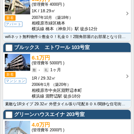
4000円
1K
18.29㎡
2007年10月
（築18年）
新着
相模原市緑区橋本
アパート
横浜線 橋本（神奈川）駅 徒歩12分
wifiネット無料物件☆敷金０！礼金０！2階角部屋のお部屋となり日当たり良好です！初めての一人暮らし･･･
ブルックス エトワール
103号室
6.1万円
5000円
-
1ヶ月
新着
1R
29.32㎡
マンション
2006年1月
（築20年）
相模原市中央区淵野辺本町
横浜線 淵野辺駅 徒歩18分
素敵な1Rタイプ 29.32㎡ 外壁タイル張り/宅配ＢＯＸ/閑静な住宅街の便利な物件で快適にお過ごし･･･
グリーンハウスエイナ
203号室
4.0万円
2000円