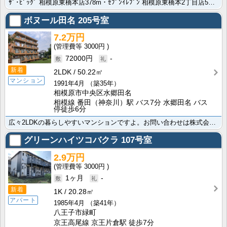
ｻﾞ･ﾋﾞｯｸﾞ 相模原東橋本店378m・ｾﾌﾞﾝｲﾚﾌﾞﾝ 相模原東橋本2丁目店54mと生活しやす･･･
ボヌール田名
205号室
7.2万円
3000円
72000円
-
新着
2LDK
50.22㎡
マンション
1991年4月
（築35年）
相模原市中央区水郷田名
相模線 番田（神奈川）駅 バス7分 水郷田名 バス
停徒歩6分
広々2LDKの暮らしやすいマンションですよ。お問い合わせは株式会社賃貸山信まで。ﾛｰｿﾝ 相模原田名･･･
グリーンハイツコバクラ
107号室
2.9万円
3000円
1ヶ月
-
新着
1K
20.28㎡
アパート
1985年4月
（築41年）
八王子市緑町
京王高尾線 京王片倉駅 徒歩7分