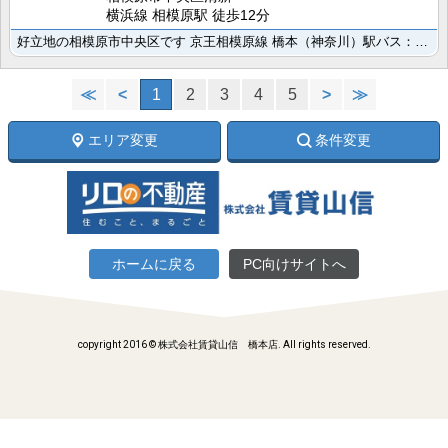
横浜線 相模原駅 徒歩12分
好立地の相模原市中央区です 京王相模原線 橋本（神奈川）駅バス：氷川神社前 (乗車13分) 徒歩5分･･･
≪
<
1
2
3
4
5
>
≫
エリア変更
条件変更
ホームに戻る
PC向けサイトへ
copyright 2016 © 株式会社賃貸山信 橋本店. All rights reserved.