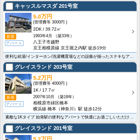
キャッスルマスダ
201号室
5.0万円
3000円
2DK
39.72㎡
1993年4月
（築33年）
新着
八王子市越野
アパート
京王相模原線 京王堀之内駅 徒歩19分
便利な給湯/インターホン/洗濯機置場などの設備が揃ったステキなアパートで快適な生活はいかがですか。ﾄ･･･
グレイスランド
203号室
5.2万円
4000円
1K
17.7㎡
2007年10月
（築18年）
新着
相模原市緑区橋本
アパート
横浜線 橋本（神奈川）駅 徒歩12分
素敵な1Kタイプ 始発駅の便利なアパートで快適にお過ごしいただけますよ ｲｵﾝ 橋本店まで632mと･･･
グレイスランド
201号室
5.2万円