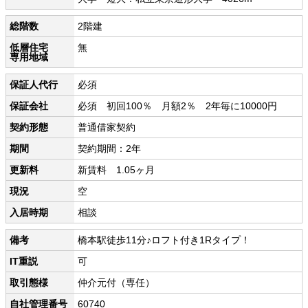
総階数
2階建
低層住宅
無
専用地域
保証人代行
必須
保証会社
必須 初回100％ 月額2％ 2年毎に10000円
契約形態
普通借家契約
期間
契約期間：2年
更新料
新賃料 1.05ヶ月
現況
空
入居時期
相談
備考
橋本駅徒歩11分♪ロフト付き1Rタイプ！
IT重説
可
取引態様
仲介元付（専任）
自社管理番号
60740