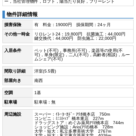
ー，当社管理物件，ロフト，陽当たり良好，フリーレント
物件詳細情報
損害保険
有 料金：19000円 損保期間：24ヶ月
その他一時金
リロレント24：19,800円 抗菌施工：44,000円
鍵交換代：44,000円 防虫施工：22,000円
入居条件
ペット(不可)，事務所(不可)，楽器等の使用(不
可)，単身(限定)，二人(不可)，高齢者(相談)，ルー
ムシェア(不可)
間取り詳細
洋室(5.5畳)
部屋向き
南西
空調
1基
駐車場
駐車場：無
周辺施設
スーパー：ｲﾄｰﾖｰｶﾄﾞｰ ｱﾘｵ橋本店 750m
コンビニ：ﾐﾆｽﾄｯﾌﾟ 橋本東店 227m
ドラッグストア：めぐみ薬局ｱﾘｵ橋本店 744m
ショッピング施設：Ario(ｱﾘｵ)橋本 728m
大学・短大：私立多摩美術大学 2767m
大学・短大：私立東京造形大学 4026m