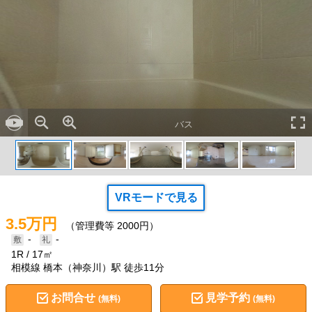
バス
VRモードで見る
3.5万円
（管理費等 2000円）
-
-
1R
17㎡
相模線 橋本（神奈川）駅 徒歩11分
お問合せ
見学予約
(無料)
(無料)