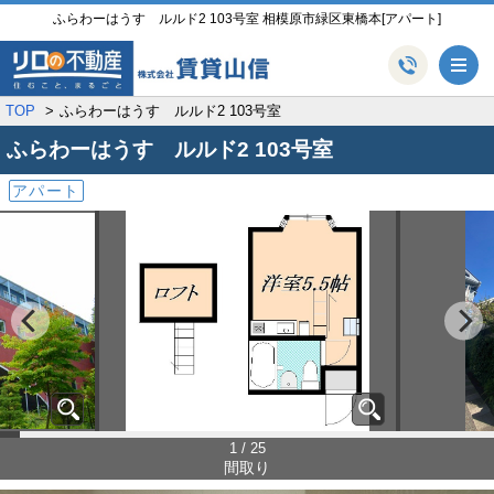
ふらわーはうす ルルド2 103号室 相模原市緑区東橋本[アパート]
メ
TOP
ふらわーはうす ルルド2 103号室
ふらわーはうす ルルド2
103号室
アパート
1 / 25
間取り