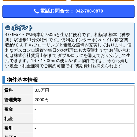
電話お問合せ：
042-700-0870
ポイント
ｲﾄｰﾖｰｶﾄﾞｰ ｱﾘｵ橋本店750mと生活に便利です。相模線 橋本（神奈
川）駅徒歩11分の物件です。便利なインターホン/トイレ有/玄関
収納/ＣＡＴＶ/フローリングと素敵な設備が充実しております。便
利なガスコンロ設置で毎日のお料理にも大変便利です お問い合わ
せは株式会社賃貸山信まで ダブルロックを備えており安心して生
活できます。1R・17.00㎡の使いやすい物件ですよ。今なら嬉し
い敷金・礼金無料でご契約可能です 初期費用も抑えられます
物件基本情報
賃料
3.5万円
管理費等
2000円
敷金
-
礼金
-
敷引
-