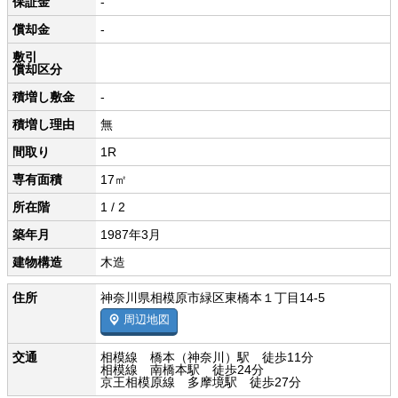
保証金
-
償却金
-
敷引
償却区分
積増し敷金
-
積増し理由
無
間取り
1R
専有面積
17㎡
所在階
1 / 2
築年月
1987年3月
建物構造
木造
住所
神奈川県相模原市緑区東橋本１丁目14-5
周辺地図
交通
相模線 橋本（神奈川）駅 徒歩11分
相模線 南橋本駅 徒歩24分
京王相模原線 多摩境駅 徒歩27分