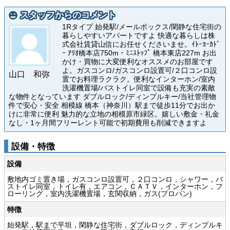
スタッフからのコメント
1Rタイプ 始発駅/メールボックス/閑静な住宅街の
暮らしやすいアパートですよ 快適な暮らしは株
式会社賃貸山信にお任せくださいませ。ｲﾄｰﾖｰｶﾄﾞ
ｰ ｱﾘｵ橋本店750m・ﾐﾆｽﾄｯﾌﾟ 橋本東店227m お出
かけ・買物に大変便利なオススメのお部屋です
よ。ガスコンロ/ガスコンロ設置可/２口コンロ設
山口 和弥
置でお料理ラクラク。便利なインターホン/室内
洗濯機置場/バストイレ同室で設備も充実の素敵
な物件となっています ダブルロック/ディンプルキー/当社管理物
件で安心・安全 相模線 橋本（神奈川）駅まで徒歩11分でお出か
けに非常に便利 魅力的な立地の相模原市緑区。嬉しい敷金・礼金
なし・1ヶ月間フリーレント可能で初期費用も削減できますよ
設備・特徴
設備
敷地内ゴミ置き場，ガスコンロ設置可，２口コンロ，シャワー，バ
ストイレ同室，トイレ有，エアコン，ＣＡＴＶ，インターホン，フ
ローリング，室内洗濯機置場，玄関収納，ガス(プロパン)
特徴
始発駅，駅まで平坦，閑静な住宅街，ダブルロック，ディンプルキ